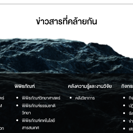
ข่าวสารที่่คล้ายกัน
พิพิธภัณฑ์
คลังความรู้และงานวิจัย
กิจกร
ตร์
พิพิธภัณฑ์วิทยาศาสตร์
คลังวิชาการ
กิ
M
พิพิธภัณฑ์ธรรมชาติ
ปฏ
วิทยา
จั
พิพิธภัณฑ์เทคโนโลยี
ข่
สารสนเทศ
วก
เส