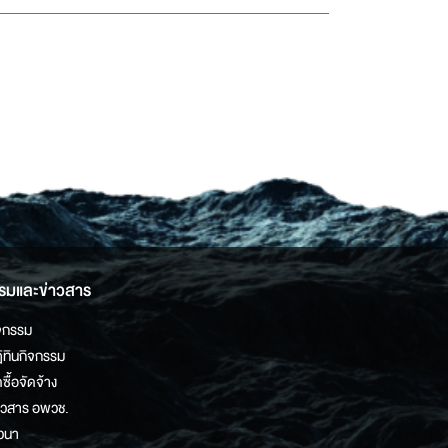
รมและข่าวสาร
จกรรม
ิทินกิจกรรม
ดซื้อจัดจ้าง
าวสาร อพวช.
วนา