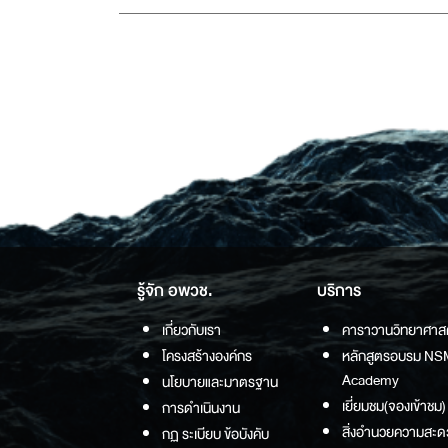
รู้จัก อพวช.
บริการ
เกี่ยวกับเรา
คาราวานวิทยาศาส
โครงสร้างองค์กร
หลักสูตรอบรม NS
Academy
นโยบายและมาตรฐาน
เยี่ยมชม(จองเข้าชม)
การดำเนินงาน
สิ่งอำนวยความสะด
กฏ ระเบียบ ข้อบังคับ