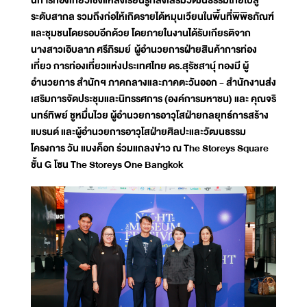
นการท่องเที่ยวเชิงแหล่งเรียนรู้ที่ส่งเสริมวัฒนธรรมไทยไปสู่
ระดับสากล รวมถึงก่อให้เกิดรายได้หมุนเวียนในพื้นที่พิพิธภัณฑ์
และชุมชนโดยรอบอีกด้วย โดยภายในงานได้รับเกียรติจาก
นางสาวเอิบลาภ ศรีภิรมย์ ผู้อำนวยการฝ่ายสินค้าการท่อง
เที่ยว การท่องเที่ยวแห่งประเทศไทย ดร.สุรัชสานุ์ ทองมี ผู้
อำนวยการ สำนักฯ ภาคกลางและภาคตะวันออก - สำนักงานส่ง
เสริมการจัดประชุมและนิทรรศการ (องค์การมหาชน) และ คุณจริ
นทร์ทิพย์ ชูหมื่นไวย ผู้อำนวยการอาวุโสฝ่ายกลยุทธ์การสร้าง
แบรนด์ และผู้อำนวยการอาวุโสฝ่ายศิลปะและวัฒนธรรม
โครงการ วัน แบงค็อก ร่วมแถลงข่าว ณ The Storeys Square
ชั้น G โซน The Storeys One Bangkok