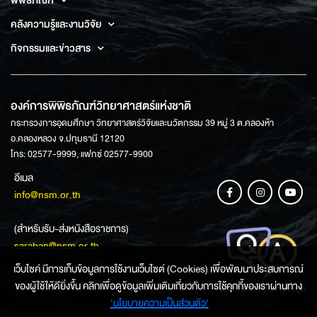
พิพิธภัณฑ์
คลังความรู้และงานวิจัย
กิจกรรมและข่าวสาร
องค์การพิพิธภัณฑ์วิทยาศาสตร์แห่งชาติ
กระทรวงการอุดมศึกษา วิทยาศาสตร์วิจัยและนวัตกรรม 39 หมู่ 3 ต.คลองห้า
อ.คลองหลวง จ.ปทุมธานี 12120
โทร: 02577-9999, แฟกซ์ 02577-9900
อีเมล
info@nsm.or.th
(สำหรับรับ-ส่งหนังสือราชการ)
saraban@nsm.or.th
เว็บไซค์ มีการเก็บข้อมูลการใช้งานเว็บไซต์ (Cookies) เพื่อพัฒนาประสบการณ์
ของผู้ใช้ให้ดียิ่งขึ้น คลิกเพื่อดูข้อมูลเพิ่มเติมเกี่ยวกับการใช้คุกกี้ของเราผ่านทาง
ช่องทางการสอบถามข้อมูล
‘นโยบายความเป็นส่วนตัว'