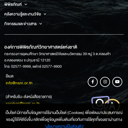
พิพิธภัณฑ์
คลังความรู้และงานวิจัย
กิจกรรมและข่าวสาร
องค์การพิพิธภัณฑ์วิทยาศาสตร์แห่งชาติ
กระทรวงการอุดมศึกษา วิทยาศาสตร์วิจัยและนวัตกรรม 39 หมู่ 3 ต.คลองห้า
อ.คลองหลวง จ.ปทุมธานี 12120
โทร: 02577-9999, แฟกซ์ 02577-9900
อีเมล
info@nsm.or.th
(สำหรับรับ-ส่งหนังสือราชการ)
saraban@nsm.or.th
เว็บไซค์ มีการเก็บข้อมูลการใช้งานเว็บไซต์ (Cookies) เพื่อพัฒนาประสบการณ์
ของผู้ใช้ให้ดียิ่งขึ้น คลิกเพื่อดูข้อมูลเพิ่มเติมเกี่ยวกับการใช้คุกกี้ของเราผ่านทาง
ช่องทางการสอบถามข้อมูล
‘นโยบายความเป็นส่วนตัว'