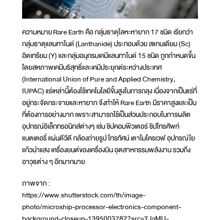
ความหมาย
Rare Earth คือ กลุ่มธาตุโลหะหายาก 17 ชนิด เรียกว่า
กลุ่มธาตุแลนทาไนด์ (Lanthanide) ประกอบด้วย สแกนเดียม (Sc)
อิตเทรียม (Y) และกลุ่มอนุกรมเคมีแลนทาไนด์ 15 ชนิด ถูกกำหนดขึ้น
โดยสหภาพเคมีบริสุทธิ์และเคมีประยุกต์ระหว่างประเทศ
(International Union of Pure and Applied Chemistry,
IUPAC) แร่เหล่านี้ต้องใช้เทคโนโลยีขั้นสูงในการถลุง เนื่องจากเป็นแร่ที่
อยู่กระจัดกระจายและหายาก จึงทำให้ Rare Earth มีราคาสูงและเป็น
ที่ต้องการอย่างมาก เพราะสามารถใช้เป็นส่วนประกอบในการผลิต
อุปกรณ์อิเล็กทรอนิกส์ต่างๆ เช่น ชิปคอมพิวเตอร์ ชิปโทรศัพท์
แบตเตอรี่ แผ่นดีวีดี กล้องถ่ายรูป โทรทัศน์ เตาไมโครเวฟ อุปกรณ์ใย
แก้วนำแสง เครื่องยนต์ของเครื่องบิน อุตสาหกรรมพลังงาน รวมถึง
อาวุธต่าง ๆ อีกมากมาย
ภาพจาก :
https://www.shutterstock.com/th/image-
photo/microship-processor-electronics-component-
background-closeup-1395003782?src=TJaMU-