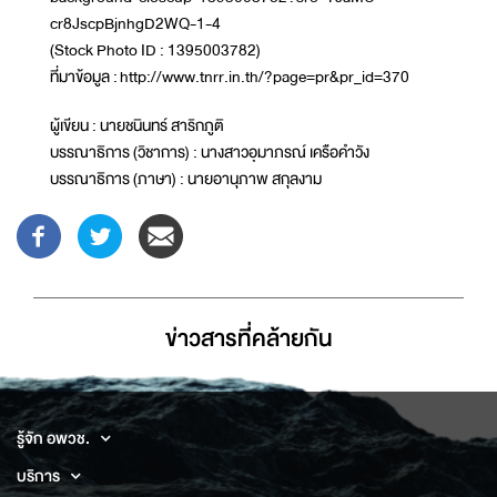
cr8JscpBjnhgD2WQ-1-4
(Stock Photo ID : 1395003782)
ที่มาข้อมูล : http://www.tnrr.in.th/?page=pr&pr_id=370
ผู้เขียน : นายชนินทร์ สาริกภูติ
บรรณาธิการ (วิชาการ) : นางสาวอุมาภรณ์ เครือคำวัง
บรรณาธิการ (ภาษา) : นายอานุภาพ สกุลงาม
ข่าวสารที่่คล้ายกัน
รู้จัก อพวช.
บริการ