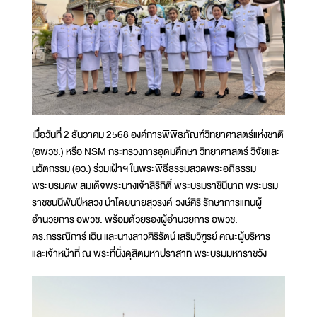
เมื่อวันที่ 2 ธันวาคม 2568 องค์การพิพิธภัณฑ์วิทยาศาสตร์แห่งชาติ
(อพวช.) หรือ NSM กระทรวงการอุดมศึกษา วิทยาศาสตร์ วิจัยและ
นวัตกรรม (อว.) ร่วมเฝ้าฯ ในพระพิธีธรรมสวดพระอภิธรรม
พระบรมศพ สมเด็จพระนางเจ้าสิริกิติ์ พระบรมราชินีนาถ พระบรม
ราชชนนีพันปีหลวง นำโดยนายสุวรงค์ วงษ์ศิริ รักษาการแทนผู้
อำนวยการ อพวช. พร้อมด้วยรองผู้อำนวยการ อพวช.
ดร.กรรณิการ์ เฉิน และนางสาวศิริรัตน์ เสริมวิฑูรย์ คณะผู้บริหาร
และเจ้าหน้าที่ ณ พระที่นั่งดุสิตมหาปราสาท พระบรมมหาราชวัง