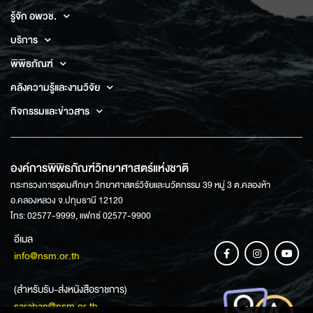
รู้จัก อพวช.
บริการ
พิพิธภัณฑ์
คลังความรู้และงานวิจัย
กิจกรรมและข่าวสาร
องค์การพิพิธภัณฑ์วิทยาศาสตร์แห่งชาติ
กระทรวงการอุดมศึกษา วิทยาศาสตร์วิจัยและนวัตกรรม 39 หมู่ 3 ต.คลองห้า
อ.คลองหลวง จ.ปทุมธานี 12120
โทร: 02577-9999, แฟกซ์ 02577-9900
อีเมล
info@nsm.or.th
(สำหรับรับ-ส่งหนังสือราชการ)
saraban@nsm.or.th