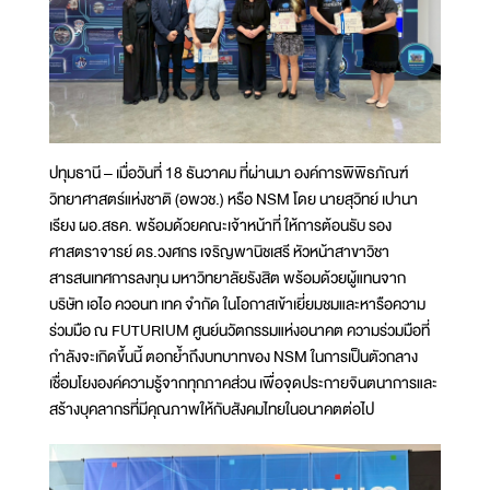
ปทุมธานี – เมื่อวันที่ 18 ธันวาคม ที่ผ่านมา องค์การพิพิธภัณฑ์
วิทยาศาสตร์แห่งชาติ (อพวช.) หรือ NSM โดย นายสุวิทย์ เปานา
เรียง ผอ.สธค. พร้อมด้วยคณะเจ้าหน้าที่ ให้การต้อนรับ รอง
ศาสตราจารย์ ดร.วงศกร เจริญพานิชเสรี หัวหน้าสาขาวิชา
สารสนเทศการลงทุน มหาวิทยาลัยรังสิต พร้อมด้วยผู้แทนจาก
บริษัท เอไอ ควอนท เทค จำกัด ในโอกาสเข้าเยี่ยมชมและหารือความ
ร่วมมือ ณ FUTURIUM ศูนย์นวัตกรรมแห่งอนาคต ความร่วมมือที่
กำลังจะเกิดขึ้นนี้ ตอกย้ำถึงบทบาทของ NSM ในการเป็นตัวกลาง
เชื่อมโยงองค์ความรู้จากทุกภาคส่วน เพื่อจุดประกายจินตนาการและ
สร้างบุคลากรที่มีคุณภาพให้กับสังคมไทยในอนาคตต่อไป