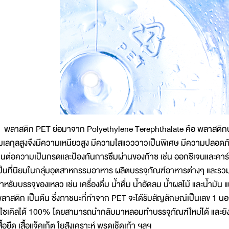
ลาสติก PET ย่อมาจาก Polyethylene Terephthalate คือ พลาสติกประเ
มเลกุลสูงจึงมีความเหนียวสูง มีความใสแวววาวเป็นพิเศษ มีความปลอดภ
นต่อความเป็นกรดและป้องกันการซึมผ่านของก๊าซ เช่น ออกซิเจนและคาร์บ
ป็นที่นิยมในกลุ่มอุตสาหกรรมอาหาร ผลิตบรรจุภัณฑ์อาหารต่างๆ และรวม
ำหรับบรรจุของเหลว เช่น เครื่องดื่ม น้ำดื่ม น้ำอัดลม น้ำผลไม้ และน้ำมัน
ลาสติก เป็นต้น ซึ่งภาชนะที่ทำจาก PET จะได้รับสัญลักษณ์เป็นเลข 1 นอ
ีไซเคิลได้ 100% โดยสามารถนำกลับมาหลอมทำบรรจุภัณฑ์ใหม่ได้ และยังส
สื้อยืด เสื้อแจ็คเก็ต ใยสังเคราะห์ พรดเช็ดเท้า ฯลฯ