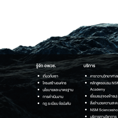
รู้จัก อพวช.
บริการ
เกี่ยวกับเรา
คาราวานวิทยาศาส
โครงสร้างองค์กร
หลักสูตรอบรม NS
Academy
นโยบายและมาตรฐาน
เยี่ยมชม(จองเข้าชม)
การดำเนินงาน
สิ่งอำนวยความสะด
กฏ ระเบียบ ข้อบังคับ
NSM Sciencesho
บริการทางวิชาการ