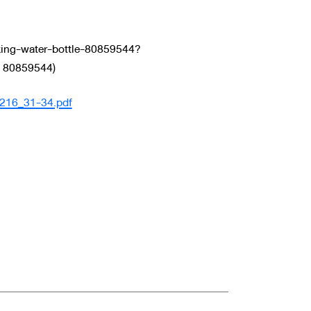
nking-water-bottle-80859544?
: 80859544)
/216_31-34.pdf