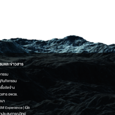
รมและข่าวสาร
จกรรม
ิทินกิจกรรม
ดซื้อจัดจ้าง
าวสาร อพวช.
วนา
M Experience | เปิด
กประสบการณ์วิทย์