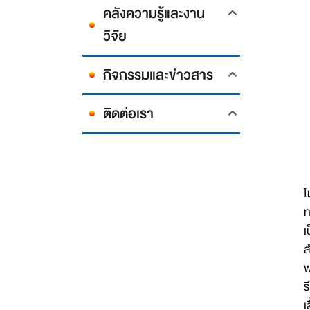
คลังความรู้และงาน
วิจัย
กิจกรรมและข่าวสาร
ติดต่อเรา
พ
โ
ท
เ
ส
พ
ร
เ