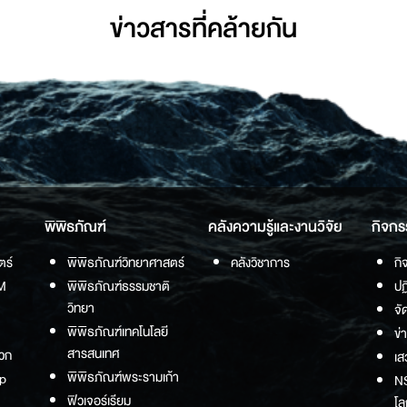
ข่าวสารที่่คล้ายกัน
พิพิธภัณฑ์
คลังความรู้และงานวิจัย
กิจกร
ตร์
พิพิธภัณฑ์วิทยาศาสตร์
คลังวิชาการ
กิ
M
พิพิธภัณฑ์ธรรมชาติ
ปฏ
วิทยา
จั
พิพิธภัณฑ์เทคโนโลยี
ข่
สารสนเทศ
วก
เส
พิพิธภัณฑ์พระรามเก้า
p
NS
ฟิวเจอร์เรียม
โล