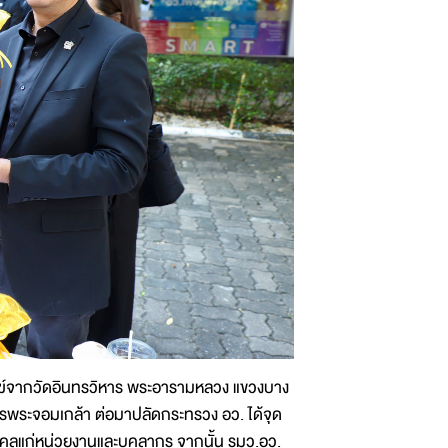
ะสงฆ์จากวัดอินทรวิหาร พระอารามหลวง แขวงบาง
พระจอมเกล้า ต่อมาปลัดกระทรวง อว. ได้จุด
งคลแก่หน่วยงานและบุคลากร จากนั้น รมว.อว.