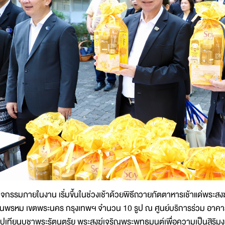
ิจกรรมภายในงาน เริ่มขึ้นในช่วงเช้าด้วยพิธีถวายภัตตาหารเช้าแด่พร
ุนพรหม เขตพระนคร กรุงเทพฯ จำนวน 10 รูป ณ ศูนย์บริการร่วม อาคาร
ูปเทียนบูชาพระรัตนตรัย พระสงฆ์เจริญพระพุทธมนต์เพื่อความเป็นสิริม