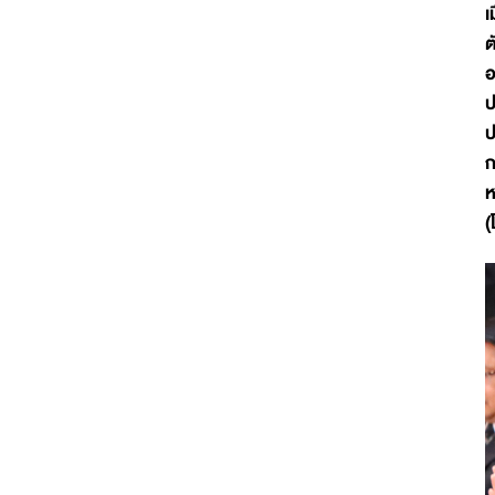
เ
ต
อ
ป
ป
ก
ห
(