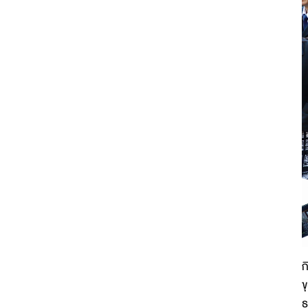
ก
ข
ธ