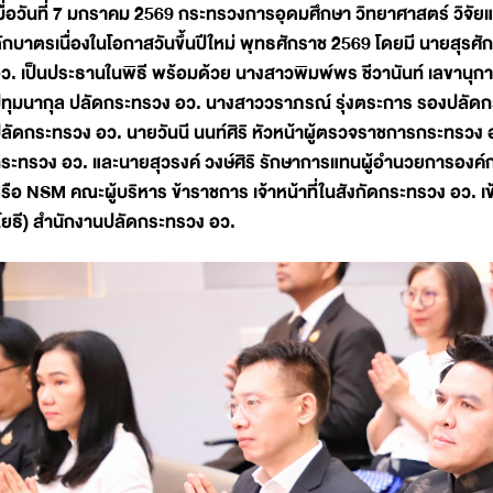
มื่อวันที่ 7 มกราคม 2569 กระทรวงการอุดมศึกษา วิทยาศาสตร์ วิจั
ักบาตรเนื่องในโอกาสวันขึ้นปีใหม่ พุทธศักราช 2569 โดยมี นายสุรศั
ว. เป็นประธานในพิธี พร้อมด้วย นางสาวพิมพ์พร ชีวานันท์ เลขานุก
ทุมนากุล ปลัดกระทรวง อว. นางสาววราภรณ์ รุ่งตระการ รองปลัดกระทร
ลัดกระทรวง อว. นายวันนี นนท์ศิริ หัวหน้าผู้ตรวจราชการกระทรวง
ระทรวง อว. และนายสุวรงค์ วงษ์ศิริ รักษาการแทนผู้อำนวยการองค์
รือ NSM คณะผู้บริหาร ข้าราชการ เจ้าหน้าที่ในสังกัดกระทรวง อว.
โยธี) สำนักงานปลัดกระทรวง อว.