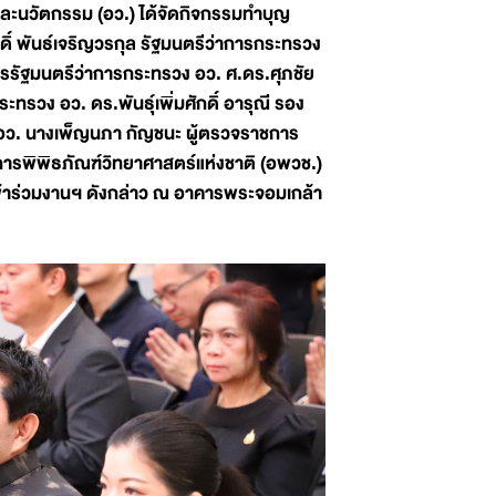
ยและนวัตกรรม (อว.) ได้จัดกิจกรรมทำบุญ
กดิ์ พันธ์เจริญวรกุล รัฐมนตรีว่าการกระทรวง
ารรัฐมนตรีว่าการกระทรวง อว. ศ.ดร.ศุภชัย
วง อว. ดร.พันธุ์เพิ่มศักดิ์ อารุณี รอง
 อว. นางเพ็ญนภา กัญชนะ ผู้ตรวจราชการ
การพิพิธภัณฑ์วิทยาศาสตร์แห่งชาติ (อพวช.)
 เข้าร่วมงานฯ ดังกล่าว ณ อาคารพระจอมเกล้า