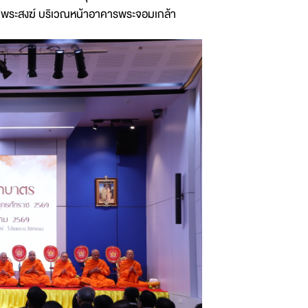
ด่พระสงฆ์ บริเวณหน้าอาคารพระจอมเกล้า