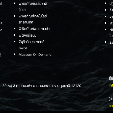
M
พิพิธภัณฑ์ธรรมชาติ
ปฏ
วิทยา
จั
พิพิธภัณฑ์เทคโนโลยี
ข่
สารสนเทศ
วก
เส
พิพิธภัณฑ์พระรามเก้า
p
NS
ฟิวเจอร์เรียม
โล
จัตุรัสวิทยาศาสตร์
ร่
อพวช.
)
Museum On Demand
อี
in
ม 39 หมู่ 3 ต.คลองห้า อ.คลองหลวง จ.ปทุมธานี 12120
(ส
sa