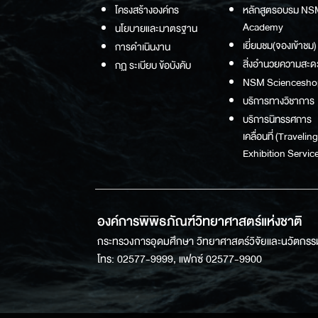
โครงสร้างองค์กร
หลักสูตรอบรม NS
Academy
นโยบายและมาตรฐาน
เยี่ยมชม(จองเข้าชม)
การดำเนินงาน
สิ่งอำนวยความสะด
กฏ ระเบียบ ข้อบังคับ
NSM Sciencesho
บริการทางวิชาการ
บริการนิทรรศการ
เคลื่อนที่ (Traveling
Exhibition Service
องค์การพิพิธภัณฑ์วิทยาศาสตร์แห่งชาติ
กระทรวงการอุดมศึกษา วิทยาศาสตร์วิจัยและนวัตกรร
โทร: 02577-9999, แฟกซ์ 02577-9900