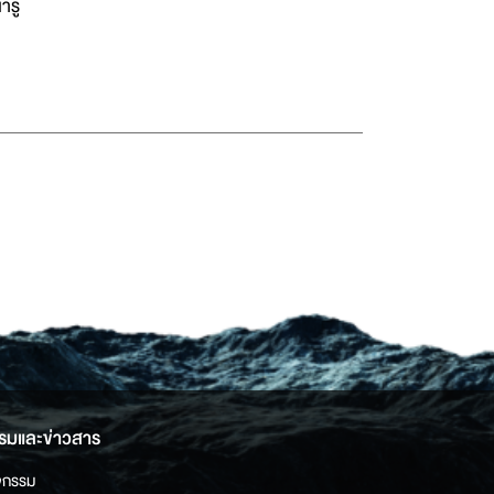
รู้
รมและข่าวสาร
จกรรม