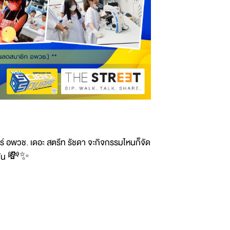
ตร์ อพวช. เดอะ สตรีท รัชดา จะกิจกรรมไหนก็จัด
ั้งวัน 💸✨