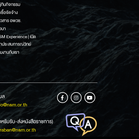
ิทินกิจกรรม
ดซื้อจัดจ้าง
าวสาร อพวช.
วนา
M Experience | เปิด
กประสบการณ์วิทย์
วมงานกับเรา
เมล
fo@nsm.or.th
ำหรับรับ-ส่งหนังสือราชการ)
raban@nsm.or.th