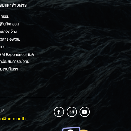
รมและข่าวสาร
จกรรม
ิทินกิจกรรม
ดซื้อจัดจ้าง
าวสาร อพวช.
วนา
M Experience | เปิด
กประสบการณ์วิทย์
วมงานกับเรา
เมล
fo@nsm.or.th