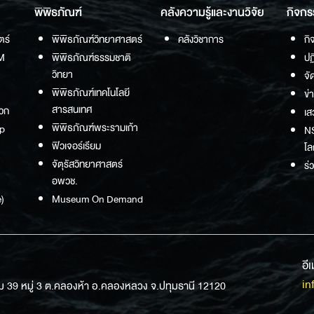
พิพิธภัณฑ์
คลังความรู้และงานวิจัย
กิจกร
ตร์
พิพิธภัณฑ์วิทยาศาสตร์
คลังวิชาการ
กิ
M
พิพิธภัณฑ์ธรรมชาติ
ปฏ
วิทยา
จั
พิพิธภัณฑ์เทคโนโลยี
ข่
สารสนเทศ
วก
เส
พิพิธภัณฑ์พระรามเก้า
p
NS
ฟิวเจอร์เรียม
โล
จัตุรัสวิทยาศาสตร์
ร่
อพวช.
)
Museum On Demand
อี
in
ม 39 หมู่ 3 ต.คลองห้า อ.คลองหลวง จ.ปทุมธานี 12120