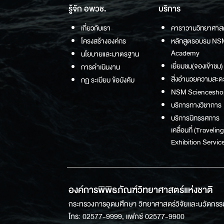
รู้จัก อพวช.
บริการ
เกี่ยวกับเรา
คาราวานวิทยาศาส
โครงสร้างองค์กร
หลักสูตรอบรม NS
Academy
นโยบายและมาตรฐาน
เยี่ยมชม(จองเข้าชม)
การดำเนินงาน
สิ่งอำนวยความสะด
กฏ ระเบียบ ข้อบังคับ
NSM Sciencesho
บริการทางวิชาการ
บริการนิทรรศการ
เคลื่อนที่ (Traveling
Exhibition Service
องค์การพิพิธภัณฑ์วิทยาศาสตร์แห่งชาติ
กระทรวงการอุดมศึกษา วิทยาศาสตร์วิจัยและนวัตกรร
โทร: 02577-9999, แฟกซ์ 02577-9900