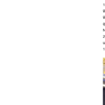
1
พ
พ
อ
N
2
น
1