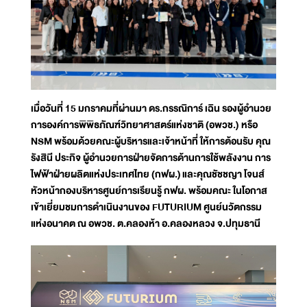
เมื่อวันที่ 15 มกราคมที่ผ่านมา ดร.กรรณิการ์ เฉิน รองผู้อำนวย
การองค์การพิพิธภัณฑ์วิทยาศาสตร์แห่งชาติ (อพวช.) หรือ
NSM พร้อมด้วยคณะผู้บริหารและเจ้าหน้าที่ ให้การต้อนรับ คุณ
รังสินี ประกิจ ผู้อำนวยการฝ่ายจัดการด้านการใช้พลังงาน การ
ไฟฟ้าฝ่ายผลิตแห่งประเทศไทย (กฟผ.) และคุณชัชชญา โจนส์
หัวหน้ากองบริหารศูนย์การเรียนรู้ กฟผ. พร้อมคณะ ในโอกาส
เข้าเยี่ยมชมการดำเนินงานของ FUTURIUM ศูนย์นวัตกรรม
แห่งอนาคต ณ อพวช. ต.คลองห้า อ.คลองหลวง จ.ปทุมธานี