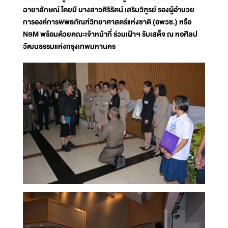
ฉายาลักษณ์ โดยมี นางสาวศิริรัตน์ เสริมวิฑูรย์ รองผู้อำนวย
การองค์การพิพิธภัณฑ์วิทยาศาสตร์แห่งชาติ (อพวช.) หรือ
NSM พร้อมด้วยคณะเจ้าหน้าที่ ร่วมเฝ้าฯ รับเสด็จ ณ หอศิลป
วัฒนธรรมแห่งกรุงเทพมหานคร