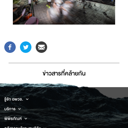
ข่าวสารที่่คล้ายกัน
รู้จัก อพวช.
บริการ
พิพิธภัณฑ์