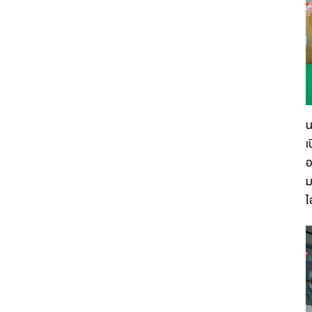
น
เ
อ
ม
ไ