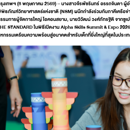
รุงเทพฯ (8 พฤษภาคม 2569) – นางสาวจีรพัชรินทร์ อรรถจินดา ผู้
ิพิธภัณฑ์วิทยาศาสตร์แห่งชาติ (NSM) ผนึกกำลังร่วมกับภาคีเครือข่า
รรมการผู้จัดการใหญ่ ไอคอนสยาม, นายวิวัฒน์ วงศ์ภัทรฐิติ จากซูเปอ
HE STANDARD ในพิธีเปิดงาน Alpha Skills Summit & Expo 2026 เพื
หกรรมเตรียมความพร้อมสู่อนาคตสำหรับเด็กที่ยิ่งใหญ่ที่สุดในประเ