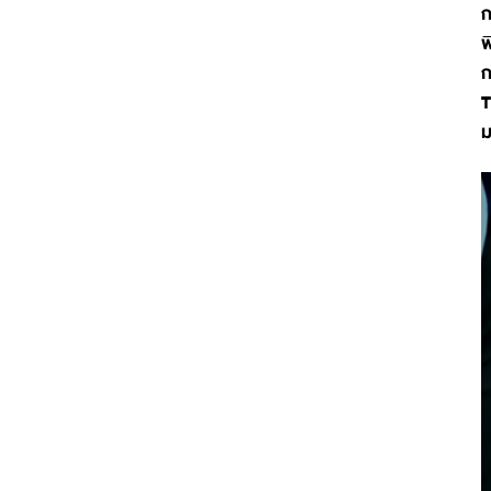
ก
พ
ก
T
ม