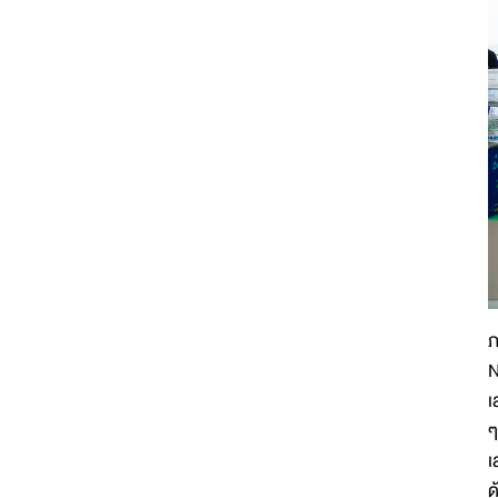
ภ
N
เ
ๆ
เ
ด