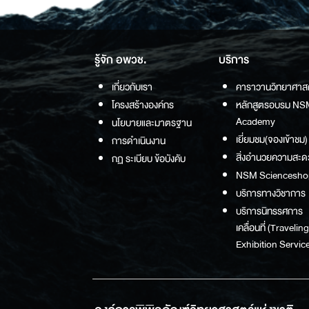
รู้จัก อพวช.
บริการ
เกี่ยวกับเรา
คาราวานวิทยาศาส
โครงสร้างองค์กร
หลักสูตรอบรม NS
Academy
นโยบายและมาตรฐาน
เยี่ยมชม(จองเข้าชม)
การดำเนินงาน
สิ่งอำนวยความสะด
กฏ ระเบียบ ข้อบังคับ
NSM Sciencesho
บริการทางวิชาการ
บริการนิทรรศการ
เคลื่อนที่ (Traveling
Exhibition Service