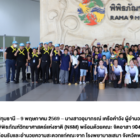
ทุมธานี – 9 พฤษภาคม 2569 – นางสาวอุมาภรณ์ เครือคำวัง ผู้อำนว
ิพิธภัณฑ์วิทยาศาสตร์แห่งชาติ (NSM) พร้อมด้วยคณะ จิตอาสา 90
้อนรับและอำนวยความสะดวกแก่คณะจาก โรงพยาบาลเสนา จังหวัดพระนคร