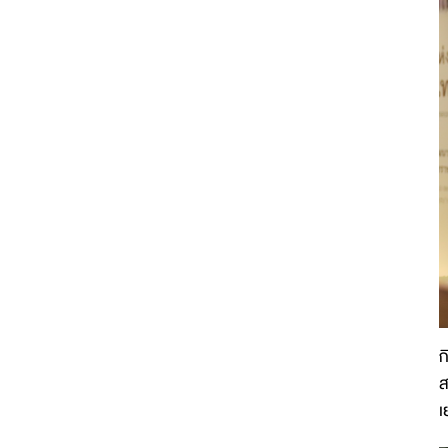
ก
ส
เ