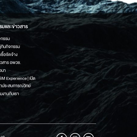
รมและข่าวสาร
จกรรม
ิทินกิจกรรม
ดซื้อจัดจ้าง
าวสาร อพวช.
วนา
M Experience | เปิด
กประสบการณ์วิทย์
วมงานกับเรา