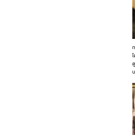
ก
โ
ด
บ