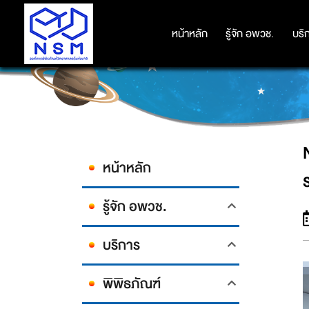
NSM ‘จิตอาสา 904’ มอบความสุข
หน้าหลัก
หน้าหลัก
รู้จัก อพวช.
รู้จัก อพวช.
บริ
บริ
หน้าหลัก
รู้จัก อพวช.
บริการ
พิพิธภัณฑ์