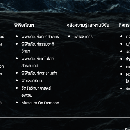
พิพิธภัณฑ์
คลังความรู้และงานวิจัย
กิจกร
ตร์
พิพิธภัณฑ์วิทยาศาสตร์
คลังวิชาการ
กิ
M
พิพิธภัณฑ์ธรรมชาติ
ปฏ
วิทยา
จั
พิพิธภัณฑ์เทคโนโลยี
ข่
สารสนเทศ
วก
เส
พิพิธภัณฑ์พระรามเก้า
p
NS
ฟิวเจอร์เรียม
โล
จัตุรัสวิทยาศาสตร์
ร่
อพวช.
)
Museum On Demand