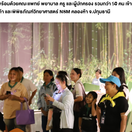
ร้อมด้วยคณะแพทย์ พยาบาล ครู และผู้ปกครอง รวมกว่า 50 คน เข้า
ก้า และพิพิธภัณฑ์วิทยาศาสตร์ NSM คลองห้า จ.ปทุมธานี