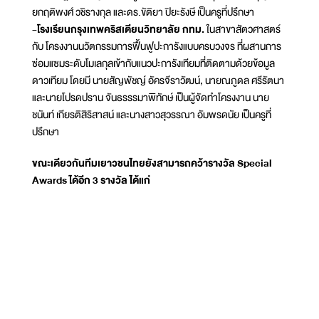
ยกฤติพงศ์ วชิรางกุล และดร.ขัติยา ปิยะรังษี เป็นครูที่ปรึกษา
-โรงเรียนกรุงเทพคริสเตียนวิทยาลัย กทม.
ในสาขาสัตวศาสตร์
กับ โครงงานนวัตกรรมการฟื้นฟูปะการังแบบครบวงจร ที่ผสานการ
ซ่อมแซมระดับโมเลกุลเข้ากับแนวปะการังเทียมที่ติดตามด้วยข้อมูล
ดาวเทียม โดยมี นายสัญพัชญ์ อัครจีราวัฒน์, นายณภูดล ศรีรัตนา
และนายโปรดปราน จันธรรรมาพิทักษ์ เป็นผู้จัดทำโครงงาน นาย
ชนันท์ เกียรติสิริสาสน์ และนางสาวสุวรรณา อัมพรดนัย เป็นครูที่
ปรึกษา
ขณะเดียวกันทีมเยาวชนไทยยังสามารถคว้ารางวัล Special
Awards ได้อีก 3 รางวัล ได้แก่