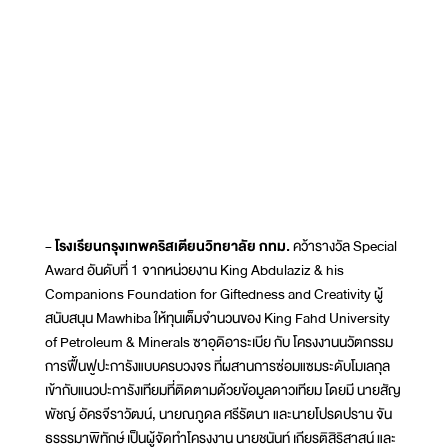
- โรงเรียนกรุงเทพคริสเตียนวิทยาลัย กทม.
คว้ารางวัล Special
Award อันดับที่ 1 จากหน่วยงาน King Abdulaziz & his
Companions Foundation for Giftedness and Creativity ผู้
สนับสนุน Mawhiba ให้ทุนเต็มจำนวนของ King Fahd University
of Petroleum & Minerals ซาอุดิอาระเบีย กับ โครงงานนวัตกรรม
การฟื้นฟูปะการังแบบครบวงจร ที่ผสานการซ่อมแซมระดับโมเลกุล
เข้ากับแนวปะการังเทียมที่ติดตามด้วยข้อมูลดาวเทียม โดยมี นายสัญ
พัชญ์ อัครจีราวัฒน์, นายณภูดล ศรีรัตนา และนายโปรดปราน จัน
ธรรรมาพิทักษ์ เป็นผู้จัดทำโครงงาน นายชนันท์ เกียรติสิริสาสน์ และ