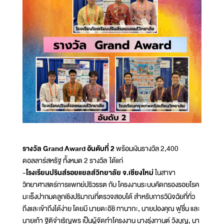
รางวัล Grand Award อันดับที่ 2
พร้อมเงินรางวัล 2,400
ดอลลาร์สหรัฐ ทั้งหมด 2 รางวัล ได้แก่
-โรงเรียนปรินส์รอยแยลส์วิทยาลัย จ.เชียงใหม่
ในสาขา
วิทยาศาสตร์การแพทย์ปริวรรต กับ โครงงานระบบคัดกรองรอยโรค
มะเร็งปากมดลูกเชิงปริมาณที่ตรวจสอบได้ สำหรับการวินิจฉัยที่ทั่ว
ถึงและเข้าถึงได้ง่าย โดยมี นายดะอิชิ ทานากะ, นายปองคุณ ฟูชื่น และ
นายเก้า ฐิติจำเริญพร เป็นผู้จัดทำโครงงาน นางรุ่งกานต์ วังบุญ, นา