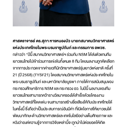
ศาสตราจารย์ ดร.สุภา หารหนองบัว นายกสมาคมวิทยาศาสตร์
แห่งประเทศไทยในพระบรมราชูปถัมภ์ และกรรมการ อพวช.
กล่าวว่า “ปีนี้ สมาคมวิทยาศาสตร์ฯ ร่วมกับ NSM ได้ส่งตัวแทนทีม
เยาวชนไทยไปเข้าร่วมการแข่งขันทั้งหมด 8 ทีม โดยผลงานถูกคัดเลือก
จากการประกวดจากค่ายเวทีนักวิทยาศาสตร์รุ่นเยาว์แห่งชาติ ครั้งที่
21 (ปี 2568) (TYSF21) โดยสมาคมวิทยาศาสตร์แห่งประเทศไทยใน
พระบรมราชูปถัมภ์ และมหาวิทยาลัยบูรพา ภายใต้การสนับสนุนของ
กระทรวงศึกษาธิการ NSM และกระทรวง อว. ในปีนี้ ผลงานของทีม
เยาวชนไทยสามารถคว้ารางวัลมาครองได้สำเร็จด้วยโครงงาน
วิทยาศาสตร์ที่โดดเด่น จนสามารถสร้างชื่อเสียงให้กับประเทศไทยได้
ในครั้งนี้ ซึ่งถือว่าเป็นประสบการณ์อันมีค่า ที่เปิดโอกาสให้เยาวชนได้
พัฒนาทักษะด้านวิทยาศาสตร์และเทคโนโลยีอย่างเต็มศักยภาพ และ
หวังว่าองค์ความรู้จากการวิจัยเหล่านี้จะถูกนำไปต่อยอดให้เกิด