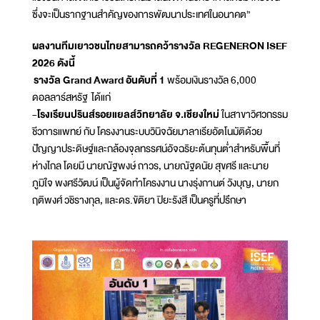
ซึ่งจะเป็นรากฐานสำคัญของการพัฒนาประเทศในอนาคต”
ผลงานทีมเยาวชนไทยสามารถคว้ารางวัล REGENERON ISEF
2026 ดังนี้
รางวัล Grand Award อันดับที่ 1
พร้อมเงินรางวัล 6,000
ดอลลาร์สหรัฐ ได้แก่
-โรงเรียนปรินส์รอยแยลส์วิทยาลัย จ.เชียงใหม่
ในสาขาวิศวกรรม
ชีวการแพทย์ กับ โครงงานระบบวินิจฉัยมาลาเรียอัตโนมัติด้วย
ปัญญาประดิษฐ์และกล้องจุลทรรศน์อัจฉริยะต้นทุนต่ำสำหรับพื้นที่
ห่างไกล โดยมี นายณัฐพงษ์ ถาวร, นายณัฐดนัย สุขศรี และนาย
ภูมิใจ พงศรีวัฒน์ เป็นผู้จัดทำโครงงาน นางรุ่งกานต์ วังบุญ, นายก
ฤติพงศ์ วชิรางกุล, และดร.ขัติยา ปิยะรังสี เป็นครูที่ปรึกษา