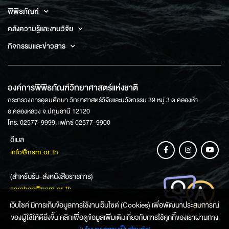
พิพิธภัณฑ์
คลังความรู้และงานวิจัย
กิจกรรมและข่าวสาร
องค์การพิพิธภัณฑ์วิทยาศาสตร์แห่งชาติ
กระทรวงการอุดมศึกษา วิทยาศาสตร์วิจัยและนวัตกรรม 39 หมู่ 3 ต.คลองห้า
อ.คลองหลวง จ.ปทุมธานี 12120
โทร: 02577-9999, แฟกซ์ 02577-9900
อีเมล
info@nsm.or.th
(สำหรับรับ-ส่งหนังสือราชการ)
saraban@nsm.or.th
เว็บไซค์ มีการเก็บข้อมูลการใช้งานเว็บไซต์ (Cookies) เพื่อพัฒนาประสบการณ์
ของผู้ใช้ให้ดียิ่งขึ้น คลิกเพื่อดูข้อมูลเพิ่มเติมเกี่ยวกับการใช้คุกกี้ของเราผ่านทาง
ช่องทางการสอบถามข้อมูล