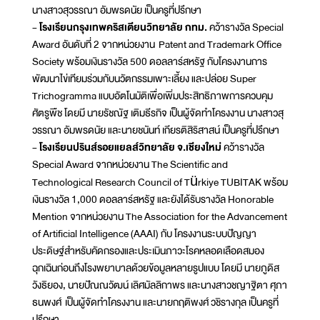
นางสาวสุวรรณา อัมพรดนัย เป็นครูที่ปรึกษา
- โรงเรียนกรุงเทพคริสเตียนวิทยาลัย กทม.
คว้ารางวัล Special
Award อันดับที่ 2 จากหน่วยงาน Patent and Trademark Office
Society พร้อมเงินรางวัล 500 ดอลลาร์สหรัฐ กับโครงงานการ
พัฒนาไข่เทียมร่วมกับนวัตกรรมเพาะเลี้ยง และปล่อย Super
Trichogramma แบบอัตโนมัติเพื่อเพิ่มประสิทธิภาพการควบคุม
ศัตรูพืช โดยมี นายรัชณัฐ เติมธีรกิจ เป็นผู้จัดทำโครงงาน นางสาวสุ
วรรณา อัมพรดนัย และนายชนันท์ เกียรติสิริสาสน์ เป็นครูที่ปรึกษา
- โรงเรียนปรินส์รอยแยลส์วิทยาลัย จ.เชียงใหม่
คว้ารางวัล
Special Award จากหน่วยงาน The Scientific and
Technological Research Council of Türkiye TUBITAK พร้อม
เงินรางวัล 1,000 ดอลลาร์สหรัฐ และยังได้รับรางวัล Honorable
Mention จากหน่วยงาน The Association for the Advancement
of Artificial Intelligence (AAAI) กับ โครงงานระบบปัญญา
ประดิษฐ์สำหรับคัดกรองและประเมินภาวะโรคหลอดเลือดสมอง
ฉุกเฉินก่อนถึงโรงพยาบาลด้วยข้อมูลหลายรูปแบบ โดยมี นายภูดิส
วังธิยอง, นายปัณณวัฒน์ เลิศมัลลิกาพร และนางสาวชญาฐิตา ศุภา
ธนพงศ์ เป็นผู้จัดทำโครงงาน และนายกฤติพงศ์ วชิรางกุล เป็นครูที่
ปรึกษา