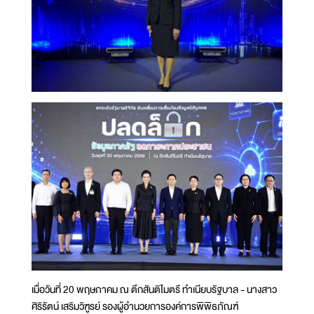
เมื่อวันที่ 20 พฤษภาคม ณ ตึกสันติไมตรี ทำเนียบรัฐบาล - นางสาว
ศิริรัตน์ เสริมวิฑูรย์ รองผู้อำนวยการองค์การพิพิธภัณฑ์