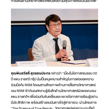
กำลังคนด้านวิทยาศาสตร์ให้เติบโตอย่างมีคุณภาพต่อไปในอนาคต”
คุณพินสวัสดิ์ สุวรรณประกร
กล่าวว่า “เนื่องในโอกาสครบรอบ 50
ปี แพน ราชเทวี กรุ๊ป นับเป็นหมุดหมายสำคัญในการต่อยอดความ
ร่วมมือกับ NSM โดยผสานศักยภาพด้านการสื่อสารวิทยาศาสตร์
ของ NSM เข้ากับองค์ความรู้เชิงลึกด้านวิทยาศาสตร์ผิวพรรณของ
แพน ราชเทวีฯ เพื่อร่วมกันขับเคลื่อนและขยายโอกาสการเรียนรู้อย่าง
มีประสิทธิภาพ พร้อมสร้างแรงบันดาลใจสู่สาธารณะ ผ่านโครงการ
“The Science of True Beauty : วิทยาศาสตร์แห่งความงามที่แท้