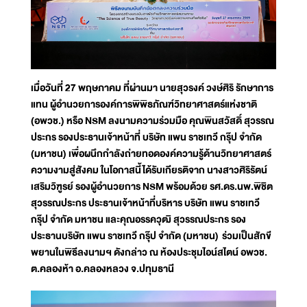
เมื่อวันที่ 27 พฤษภาคม ที่ผ่านมา นายสุวรงค์ วงษ์ศิริ รักษาการ
แทน ผู้อำนวยการองค์การพิพิธภัณฑ์วิทยาศาสตร์แห่งชาติ
(อพวช.) หรือ NSM ลงนามความร่วมมือ คุณพินสวัสดิ์ สุวรรณ
ประกร รองประธานเจ้าหน้าที่ บริษัท แพน ราชเทวี กรุ๊ป จำกัด
(มหาชน) เพื่อผนึกกำลังถ่ายทอดองค์ความรู้ด้านวิทยาศาสตร์
ความงามสู่สังคม ในโอกาสนี้ได้รับเกียรติจาก นางสาวศิริรัตน์
เสริมวิฑูรย์ รองผู้อำนวยการ NSM พร้อมด้วย รศ.ดร.นพ.พิชิต
สุวรรณประกร ประธานเจ้าหน้าที่บริหาร บริษัท แพน ราชเทวี
กรุ๊ป จำกัด มหาชน และคุณอรรควุฒิ สุวรรณประกร รอง
ประธานบริษัท แพน ราชเทวี กรุ๊ป จำกัด (มหาชน) ร่วมเป็นสักขี
พยานในพิธีลงนามฯ ดังกล่าว ณ ห้องประชุมไอน์สไตน์ อพวช.
ต.คลองห้า อ.คลองหลวง จ.ปทุมธานี