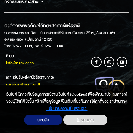
กิจกรรมและข่าวสาร
องค์การพิพิธภัณฑ์วิทยาศาสตร์แห่งชาติ
กระทรวงการอุดมศึกษา วิทยาศาสตร์วิจัยและนวัตกรรม 39 หมู่ 3 ต.คลองห้า
อ.คลองหลวง จ.ปทุมธานี 12120
โทร: 02577-9999, แฟกซ์ 02577-9900
อีเมล
info@nsm.or.th
(สำหรับรับ-ส่งหนังสือราชการ)
saraban@nsm.or.th
เว็บไซค์ มีการเก็บข้อมูลการใช้งานเว็บไซต์ (Cookies) เพื่อพัฒนาประสบการณ์
ของผู้ใช้ให้ดียิ่งขึ้น คลิกเพื่อดูข้อมูลเพิ่มเติมเกี่ยวกับการใช้คุกกี้ของเราผ่านทาง
ช่องทางการสอบถามข้อมูล
‘นโยบายความเป็นส่วนตัว'
ยอมรับ
ไม่ ขอบคุณ