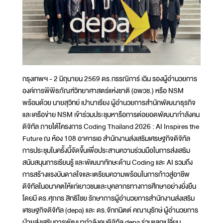
กรุงเทพฯ - 2 มิถุนายน 2569 ดร.กรรณิการ์ เฉิน รองผู้อำนวยการ
องค์การพิพิธภัณฑ์วิทยาศาสตร์แห่งชาติ (อพวช.) หรือ NSM
พร้อมด้วย นายสุวิทย์ เปานาเรียง ผู้อำนวยการสำนักพัฒนาธุรกิจ
และเครือข่าย NSM เข้าร่วมประชุมหารือการต่อยอดพัฒนากำลังคน
ดิจิทัล ภายใต้โครงการ Coding Thailand 2026 : AI Inspires the
Future ณ ห้อง 108 อาคารเอ สำนักงานส่งเสริมเศรษฐกิจดิจิทัล
การประชุมในครั้งนี้จัดขึ้นเพื่อประสานความร่วมมือในการส่งเสริม
สนับสนุนการเรียนรู้ และพัฒนาทักษะด้าน Coding และ AI รวมถึง
การสร้างแรงบันดาลใจและเตรียมความพร้อมในการก้าวสู่อาชีพ
ดิจิทัลในอนาคตให้แก่เยาวชนและบุคลากรทางการศึกษาอย่างยั่งยืน
โดยมี ดร.ศุภกร สิทธิไชย รักษาการผู้อำนวยการสำนักงานส่งเสริม
เศรษฐกิจดิจิทัล (depa) และ ดร.จักกนิตต์ คณานุรักษ์ ผู้อำนวยการ
ฝ่ายส่งเสริมการพัฒนากำลังคนดิจิทัล depa ร่วมแลกเปลี่ยน