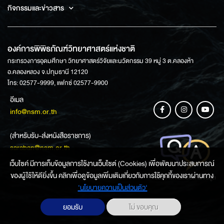
กิจกรรมและข่าวสาร
องค์การพิพิธภัณฑ์วิทยาศาสตร์แห่งชาติ
กระทรวงการอุดมศึกษา วิทยาศาสตร์วิจัยและนวัตกรรม 39 หมู่ 3 ต.คลองห้า
อ.คลองหลวง จ.ปทุมธานี 12120
โทร: 02577-9999, แฟกซ์ 02577-9900
อีเมล
info@nsm.or.th
(สำหรับรับ-ส่งหนังสือราชการ)
saraban@nsm.or.th
เว็บไซค์ มีการเก็บข้อมูลการใช้งานเว็บไซต์ (Cookies) เพื่อพัฒนาประสบการณ์
ของผู้ใช้ให้ดียิ่งขึ้น คลิกเพื่อดูข้อมูลเพิ่มเติมเกี่ยวกับการใช้คุกกี้ของเราผ่านทาง
ช่องทางการสอบถามข้อมูล
‘นโยบายความเป็นส่วนตัว'
ยอมรับ
ไม่ ขอบคุณ