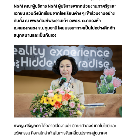
NSM คณะผู้บริหาร NSM ผู้บริหารจากหน่วยงานภาครัฐและ
เอกชน รวมถึงนักเรียนจากโรงเรียนต่าง ๆ เข้าร่วมงานอย่าง
คับคั่ง ณ พิพิธภัณฑ์พระรามเก้า อพวช. ต.คลองห้า
อ.คลองหลวง จ.ปทุมธานี โดยบรรยากาศเป็นไปอย่างคึกคัก
สนุกสนานและเป็นกันเอง
ทพญ.ศรีญาดา
ได้กล่าวเปิดงานว่า วิทยาศาสตร์ เทคโนโลยี และ
นวัตกรรม คือกลไกสำคัญในการขับเคลื่อนประเทศสู่อนาคต