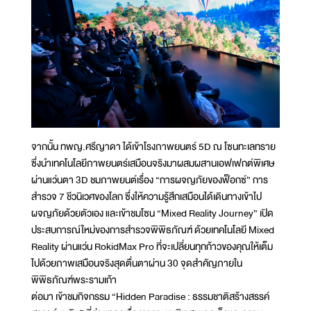
จากนั้น ทพญ.ศรีญาดา ได้เข้าโรงภาพยนตร์ 5D ณ โซนทะเลทราย
ซึ่งนำเทคโนโลยีภาพยนตร์เสมือนจริงมาผสมผสานเอฟเฟกต์พิเศษ
ผ่านแว่นตา 3D ชมภาพยนต์เรื่อง “การผจญภัยของฟ็อกซ์” การ
สำรวจ 7 ชีวนิเวศของโลก ซึ่งให้ความรู้สึกเสมือนได้เดินทางเข้าไป
ผจญภัยด้วยตัวเอง และเข้าชมโซน “Mixed Reality Journey” เปิด
ประสบการณ์ใหม่ของการสำรวจพิพิธภัณฑ์ ด้วยเทคโนโลยี Mixed
Reality ผ่านแว่น RokidMax Pro ที่จะเปลี่ยนทุกก้าวของคุณให้เต็ม
ไปด้วยภาพเสมือนจริงสุดตื่นตาผ่าน 30 จุดสำคัญภายใน
พิพิธภัณฑ์พระรามเก้า
ต่อมา เข้าชมกิจกรรม “Hidden Paradise : ธรรมชาติสร้างสรรค์