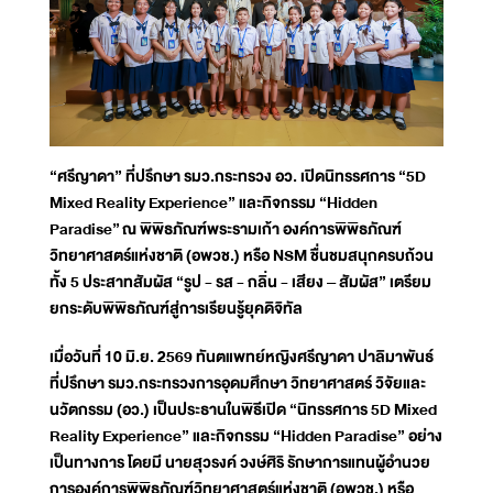
“ศรีญาดา” ที่ปรึกษา รมว.กระทรวง อว. เปิดนิทรรศการ “5D
Mixed Reality Experience” และกิจกรรม “Hidden
Paradise” ณ พิพิธภัณฑ์พระรามเก้า องค์การพิพิธภัณฑ์
วิทยาศาสตร์แห่งชาติ (อพวช.) หรือ NSM ชื่นชมสนุกครบถ้วน
ทั้ง 5 ประสาทสัมผัส “รูป - รส - กลิ่น - เสียง – สัมผัส” เตรียม
ยกระดับพิพิธภัณฑ์สู่การเรียนรู้ยุคดิจิทัล
เมื่อวันที่ 10 มิ.ย. 2569 ทันตแพทย์หญิงศรีญาดา ปาลิมาพันธ์
ที่ปรึกษา รมว.กระทรวงการอุดมศึกษา วิทยาศาสตร์ วิจัยและ
นวัตกรรม (อว.) เป็นประธานในพิธีเปิด “นิทรรศการ 5D Mixed
Reality Experience” และกิจกรรม “Hidden Paradise” อย่าง
เป็นทางการ โดยมี นายสุวรงค์ วงษ์ศิริ รักษาการแทนผู้อำนวย
การองค์การพิพิธภัณฑ์วิทยาศาสตร์แห่งชาติ (อพวช.) หรือ