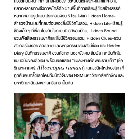
สวรรค์บนดิน” ที่ถ่ายทอดเรื่องราวระบบนิเวศขนาดเล็กและความ
หลากหลายทางชีวภาพใกล้ตัว ผ่านพื้นที่การเรียนรู้เชิงสร้างสรรค์
หลากหลายรูปแบบ ประกอบด้วย 5 โซน ได้แก่ Hidden Home-
สำรวจบ้านและที่หลบซ่อนของสิ่งมีชีวิตในสวน, Hidden Life-เรียนรู้
ชีวิตเล็ก ๆ ที่เชื่อมโยงกันในระบบนิเวศรอบบ้าน, Hidden Sound-
ชวนฟังเสียงธรรมชาติและสิ่งมีชีวิตรอบสวน, Hidden Clues-ชวน
สังเกตร่องรอย ลวดลาย และพฤติกรรมของสิ่งมีชีวิต และ Hidden
Diary บันทึกธรรมชาติ ชวนสังเกต มอง ฟัง ดม สัมผัส และบันทึกใน
แบบฉบับของตัวเอง พร้อมจัดแสดง “แมลงหางดีดพระรามเก้า” (ชื่อ
วิทยาศาสตร์ 𝐴𝑙𝑙𝑜𝑠𝑐𝑜𝑝𝑢𝑠 𝑟𝑎𝑚𝑎𝑛𝑖) แมลงชนิดใหม่ของโลก ที่
ถูกค้นพบครั้งแรกโดยทีมนักวิจัยของ NSM มหาวิทยาลัยทักษิณ และ
มหาวิทยาลัยสงขลานครินทร์ เป็นต้น