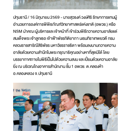
ปทุมธานี / 16 มิถุนายน 2569 - นายสุวรงค์ วงษ์ศิริ รักษาการแทนผู้
อำนวยการองค์การพิพิธภัณฑ์วิทยาศาสตร์แห่งชาติ (อพวช.) หรือ
NSM นำคณะผู้บริหารและเจ้าหน้าที่ เข้าร่วมพิธีถวายความอาลัยแด่
สมเด็จพระเจ้าลูกเธอ เจ้าฟ้าพัชรกิติยาภา นเรนทิราเทพยวดี กรม
หลวงราชสาริณีสิริพัชร มหาวัชรราชธิดา พร้อมลงนามถวายความ
อาลัยด้วยความสำนึกในพระกรุณาธิคุณอย่างหาที่สุดมิได้ โดย
บรรยากาศภายในพิธีเป็นไปด้วยความสงบ และเปี่ยมด้วยความอาลัย
ยิ่ง ณ บริเวณโถงอาคารสำนักงาน ชั้น 1 อพวช. ต.คลองห้า
อ.คลองหลวง จ.ปทุมธานี