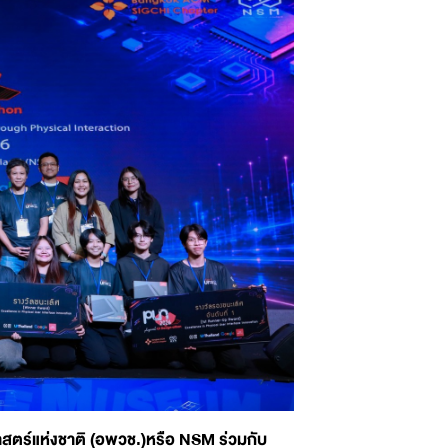
าศาสตร์แห่งชาติ (อพวช.)หรือ NSM ร่วมกับ