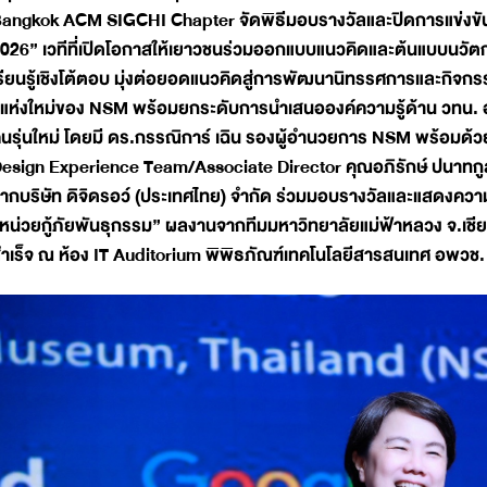
angkok ACM SIGCHI Chapter จัดพิธีมอบรางวัลและปิดการแข
026” เวทีที่เปิดโอกาสให้เยาวชนร่วมออกแบบแนวคิดและต้นแบบนวัตก
รียนรู้เชิงโต้ตอบ มุ่งต่อยอดแนวคิดสู่การพัฒนานิทรรศการและกิจกรร
ู้แห่งใหม่ของ NSM พร้อมยกระดับการนำเสนอองค์ความรู้ด้าน วทน. อ
นรุ่นใหม่ โดยมี ดร.กรรณิการ์ เฉิน รองผู้อำนวยการ NSM พร้อมด้
esign Experience Team/Associate Director คุณอภิรักษ์ ปนาท
ากบริษัท ดิจิดรอว์ (ประเทศไทย) จำกัด ร่วมมอบรางวัลและแสดงความ
หน่วยกู้ภัยพันธุกรรม” ผลงานจากทีมมหาวิทยาลัยแม่ฟ้าหลวง จ.เชี
ำเร็จ ณ ห้อง IT Auditorium พิพิธภัณฑ์เทคโนโลยีสารสนเทศ อพวช.