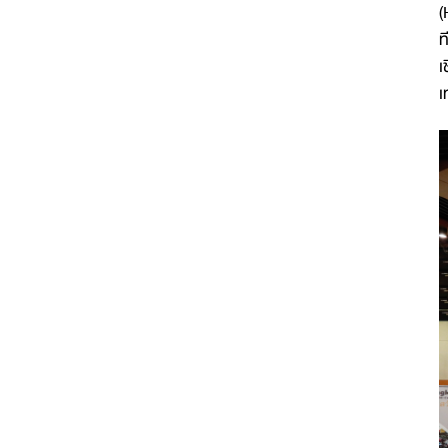
(
ท
เ
เ