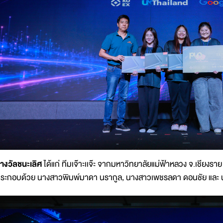
างวัลชนะเลิศ
ได้แก่ ทีมเจ๊าะเเจ๊ะ จากมหาวิทยาลัยแม่ฟ้าหลวง จ.เชียงรา
ระกอบด้วย นางสาวพิมพ์มาดา นรากูล, นางสาวเพชรลดา ดอนชัย และ