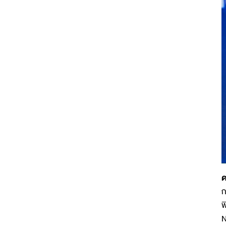
ด
ก
พ
N