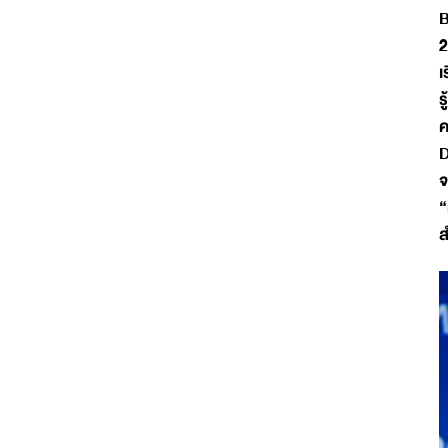
B
2
เ
ร
ค
D
จ
“
ส