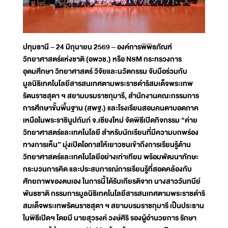
ปทุมธานี – 24 มิถุนายน 2569 – องค์การพิพิธภัณฑ์
วิทยาศาสตร์แห่งชาติ (อพวช.) หรือ NSM กระทรวงการ
อุดมศึกษา วิทยาศาสตร์ วิจัยและนวัตกรรม จับมือร่วมกับ
มูลนิธิเทคโนโลยีสารสนเทศตามพระราชดำริสมเด็จพระเทพ
รัตนราชสุดา ฯ สยามบรมราชกุมารี, สำนักงานคณะกรรมการ
การศึกษาขั้นพื้นฐาน (สพฐ.) และโรงเรียนสอนคนตาบอดภาค
เหนือในพระราชินูปถัมภ์ จ.เชียงใหม่ จัดพิธีเปิดกิจกรรม “ค่าย
วิทยาศาสตร์และเทคโนโลยี สำหรับนักเรียนที่มีความบกพร่อง
ทางการเห็น” มุ่งเปิดโอกาสให้เยาวชนเข้าถึงการเรียนรู้ด้าน
วิทยาศาสตร์และเทคโนโลยีอย่างเท่าเทียม พร้อมพัฒนาทักษะ
กระบวนการคิด และประสบการณ์การเรียนรู้ที่สอดคล้องกับ
ศักยภาพของตนเอง ในการนี้ได้รับเกียรติจาก นางสาววันทนีย์
พันธชาติ กรรมการมูลนิธิเทคโนโลยีสารสนเทศตามพระราชดำริ
สมเด็จพระเทพรัตนราชสุดา ฯ สยามบรมราชกุมารี เป็นประธาน
ในพิธีเปิดฯ โดยมี นายสุวรงค์ วงษ์ศิริ รองผู้อำนวยการ รักษา