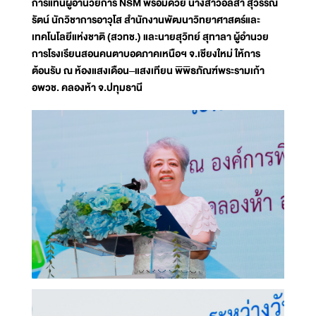
การแทนผู้อำนวยการ NSM พร้อมด้วย นางสาวอลิสา สุวรรณ
รัตน์ นักวิชาการอาวุโส สำนักงานพัฒนาวิทยาศาสตร์และ
เทคโนโลยีแห่งชาติ (สวทช.) และนายสุวิทย์ สุทาลา ผู้อำนวย
การโรงเรียนสอนคนตาบอดภาคเหนือฯ จ.เชียงใหม่ ให้การ
ต้อนรับ ณ ห้องแสงเดือน–แสงเทียน พิพิธภัณฑ์พระรามเก้า
อพวช. คลองห้า จ.ปทุมธานี