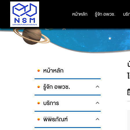
นักวิจัย NSM ร่วมค้นพบ “บัวบา” 5
หน้าหลัก
หน้าหลัก
รู้จัก อพวช.
รู้จัก อพวช.
บริ
บริ
หน้าหลัก
รู้จัก อพวช.
บริการ
พิพิธภัณฑ์