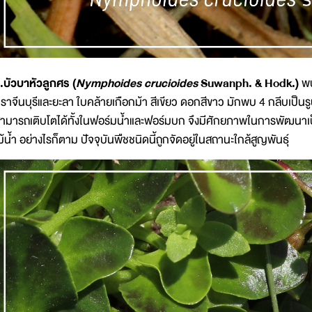
.บัวบาหัวลูกศร (
Nymphoides crucioides
Suwanph. & Hodk.)
พ
ราจีนบุรีและยะลา ใบคล้ายเกือกม้า สีเขียว ดอกสีขาว มักพบ 4 กลีบเป็น
ามารถเติบโตได้ทั้งในฟอร์มน้ำและฟอร์มบก จึงมีศักยภาพในการพัฒนาเ
ม้น้ำ อย่างไรก็ตาม ปัจจุบันพืชชนิดนี้ถูกจัดอยู่ในสถานะใกล้สูญพันธุ์