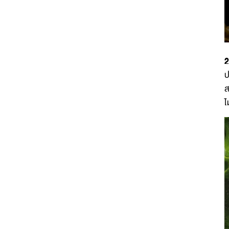
2
ป
ส
ไ