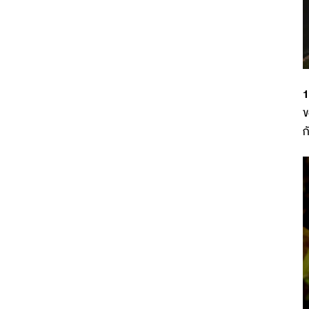
1
ข
ก