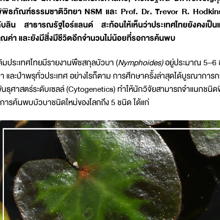
ิพิธภัณฑ์ธรรมชาติวิทยา NSM และ Prof. Dr. Trevor R. Hodkinso
ับลิน สาธารณรัฐไอร์แลนด์ สะท้อนให้เห็นว่าประเทศไทยยังคงเ
ุณค่า และยังมีสิ่งมีชีวิตอีกจำนวนไม่น้อยที่รอการค้นพบ
ดิมประเทศไทยมีรายงานพืชสกุลบัวบา (
Nymphoides)
อยู่ประมาณ 5–6 ชน
า และป่าพรุทั่วประเทศ อย่างไรก็ตาม การศึกษาครั้งล่าสุดได้บูรณากา
ันธุศาสตร์ระดับเซลล์ (Cytogenetics) ทำให้นักวิจัยสามารถจำแนกชนิดพื
ู่การค้นพบบัวบาชนิดใหม่ของโลกถึง 5 ชนิด ได้แก่