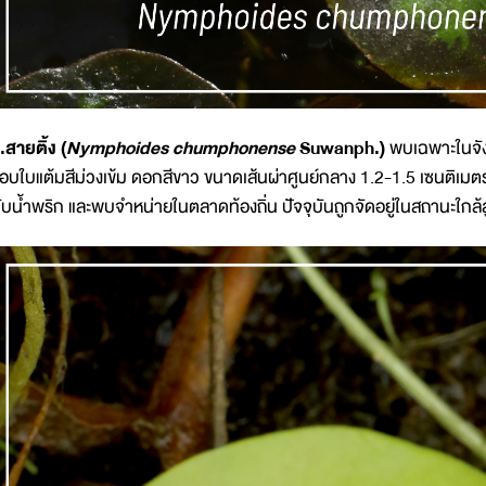
.สายติ้ง (
Nymphoides chumphonense
Suwanph.)
พบเฉพาะในจังห
อบใบแต้มสีม่วงเข้ม ดอกสีขาว ขนาดเส้นผ่าศูนย์กลาง 1.2-1.5 เซนติเม
ับน้ำพริก และพบจำหน่ายในตลาดท้องถิ่น ปัจจุบันถูกจัดอยู่ในสถานะใกล้ส