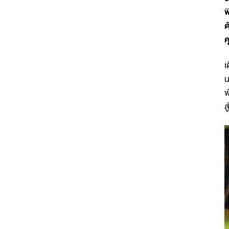
พ
ด
ค
เ
น
พ
ส