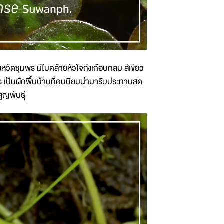
วัดชุมพร มีใบคล้ายหัวใจถึงเกือบกลม สีเขียว
ตร เป็นผักพื้นบ้านที่คนนิยมนำมารับประทานสด
ูญพันธุ์