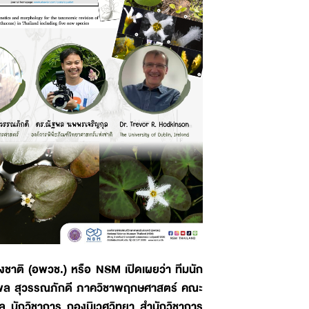
ชาติ (อพวช.) หรือ NSM เปิดเผยว่า ทีมนัก
ิมพล สุวรรณภักดี ภาควิชาพฤกษศาสตร์ คณะ
 นักวิชาการ กองนิเวศวิทยา สำนักวิชาการ