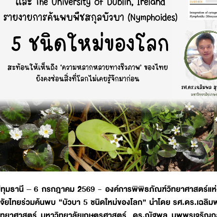
ทุมธานี – 6 กรกฎาคม 2569 - องค์การพิพิธภัณฑ์วิทยาศาสตร์แห่ง
ิจัยไทยร่วมค้นพบ “บัวบา 5 ชนิดใหม่ของโลก” นำโดย รศ.ดร.เฉล
ิทยาศาสตร์ มหาวิทยาลัยเกษตรศาสตร์, ดร.ณัฐพล นพพรเจริญกุล