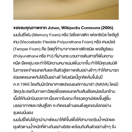
ขอขอบคุณภาพจาก Johan, Wikipedia Commons (2006)
เมมโมรีโฟม (Memory Foam) หรือ วิสโคลาสติก เฟลกซิเบิล โพลียูรี
เทน (Viscoelastic Flexible Polyurethane Foam) หรือ เทมเปอร์
(Temper Foam) คือ วัสดุที่ทำมาจากพลาสติกชนิด พอลียูริเธน
(Polyurethane หรือ PU) ที่ผ่านกระบวนการเติมสารที่เพิ่มความ
หนืด ยืดหยุ่น และทำให้มีความหนาแน่นเพิ่มมากขึ้น ทำให้มีคุณสมบัติ
ในการจดจำแรงกดทับและคืนตัวสู่สภาพเดิมอย่างช้าๆ ทำให้สามารถ
ช่วยลดแรงกดทับได้เป็นอย่างดี โฟมชนิดนี้ถูกคิดค้นขึ้นในปี
ค.ศ.1966 โดยทีมนักวิทยาศาสตร์ขององค์การนาซ่า (NASA) โดยมี
วัตถุประสงค์ในการหาวัสดุเพื่อลดแรงกดทับเส้นเลือดฝอยในกล้าม
เนื้อให้กับนักบินอวกาศ เนื่องจากในขณะที่จรวดถูกปล่อยขึ้นสู่ชั้น
บรรยากาศและกลับสู่โลก จะเกิดแรงต้านแรงดึงดูดของโลกอย่าง
รุนแรงนั่นเอง
เมมโมรี่โฟมได้ถูกนำมาพัฒนาให้ดีขึ้นเพื่อให้สามารถรับน้ำหนักและ
ยุบตัวตามน้ำหนักที่ต่างกันอย่างอิสระพร้อมกับคืนตัวอย่างช้าๆ จึง