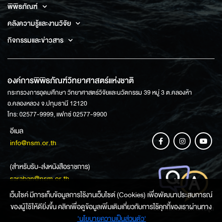
พิพิธภัณฑ์
คลังความรู้และงานวิจัย
กิจกรรมและข่าวสาร
องค์การพิพิธภัณฑ์วิทยาศาสตร์แห่งชาติ
กระทรวงการอุดมศึกษา วิทยาศาสตร์วิจัยและนวัตกรรม 39 หมู่ 3 ต.คลองห้า
อ.คลองหลวง จ.ปทุมธานี 12120
โทร: 02577-9999, แฟกซ์ 02577-9900
อีเมล
info@nsm.or.th
(สำหรับรับ-ส่งหนังสือราชการ)
saraban@nsm.or.th
เว็บไซค์ มีการเก็บข้อมูลการใช้งานเว็บไซต์ (Cookies) เพื่อพัฒนาประสบการณ์
ของผู้ใช้ให้ดียิ่งขึ้น คลิกเพื่อดูข้อมูลเพิ่มเติมเกี่ยวกับการใช้คุกกี้ของเราผ่านทาง
ช่องทางการสอบถามข้อมูล
‘นโยบายความเป็นส่วนตัว'