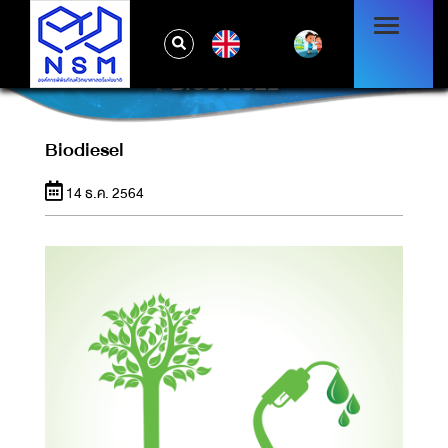
EN
BIODIESEL
Biodiesel
14 ธ.ค. 2564