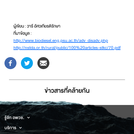
ผู้เขียน : วารี อัศวเกียรติรักษา
ที่มาข้อมูล :
http://www.biodiesel.eng.psu.ac.th/adv_disadv.php
http://nstda.or.th/rural/public/100%20articles-stkc/70.pdf
ข่าวสารที่่คล้ายกัน
รู้จัก อพวช.
บริการ