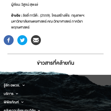
ผู้เขียน: วิสูจน์ สุพงษ์
อ้างอิง :
ลิลลี่ กาวีต๊ะ. (2559). โครงสร้างพืช. กรุงเทพฯ:
มหาวิทยาลัยเกษตรศาสตร์ คณะวิทยาศาสตร์ ภาควิชา
พฤกษศาสตร์
ข่าวสารที่่คล้ายกัน
รู้จัก อพวช.
บริการ
พิพิธภัณฑ์
คลังความรู้และงานวิจัย