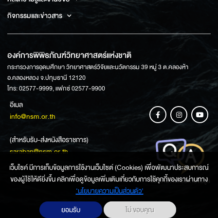
กิจกรรมและข่าวสาร
องค์การพิพิธภัณฑ์วิทยาศาสตร์แห่งชาติ
กระทรวงการอุดมศึกษา วิทยาศาสตร์วิจัยและนวัตกรรม 39 หมู่ 3 ต.คลองห้า
อ.คลองหลวง จ.ปทุมธานี 12120
โทร: 02577-9999, แฟกซ์ 02577-9900
อีเมล
info@nsm.or.th
(สำหรับรับ-ส่งหนังสือราชการ)
saraban@nsm.or.th
เว็บไซค์ มีการเก็บข้อมูลการใช้งานเว็บไซต์ (Cookies) เพื่อพัฒนาประสบการณ์
ของผู้ใช้ให้ดียิ่งขึ้น คลิกเพื่อดูข้อมูลเพิ่มเติมเกี่ยวกับการใช้คุกกี้ของเราผ่านทาง
ช่องทางการสอบถามข้อมูล
‘นโยบายความเป็นส่วนตัว'
ยอมรับ
ไม่ ขอบคุณ