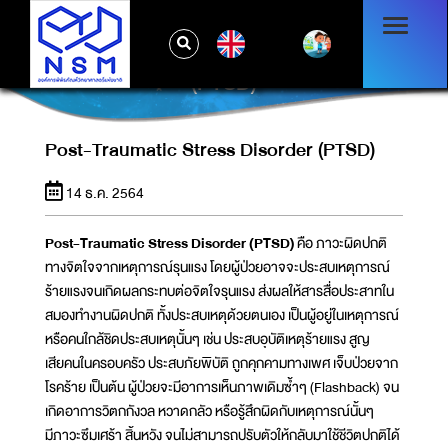
EN
POST-TRAUMATIC STRESS DISORDER
(PTSD)
Post-Traumatic Stress Disorder (PTSD)
14 ธ.ค. 2564
Post-Traumatic Stress Disorder (
PTSD)
คือ ภาวะผิดปกติ
ทางจิตใจจากเหตุการณ์รุนแรง โดยผู้ป่วยอาจจะประสบเหตุการณ์
ร้ายแรงจนเกิดผลกระทบต่อจิตใจรุนแรง ส่งผลให้สารสื่อประสาทใน
สมองทำงานผิดปกติ ทั้งประสบเหตุด้วยตนเอง เป็นผู้อยู่ในเหตุการณ์
หรือคนใกล้ชิดประสบเหตุนั้นๆ เช่น ประสบอุบัติเหตุร้ายแรง สูญ
เสียคนในครอบครัว ประสบภัยพิบัติ ถูกคุกคามทางเพศ เจ็บป่วยจาก
โรคร้าย เป็นต้น ผู้ป่วยจะมีอาการเห็นภาพเดิมซ้ำๆ (Flashback) จน
เกิดอาการวิตกกังวล หวาดกลัว หรือรู้สึกผิดกับเหตุการณ์นั้นๆ
มีภาวะซึมเศร้า สิ้นหวัง จนไม่สามารถปรับตัวให้กลับมาใช้ชีวิตปกติได้