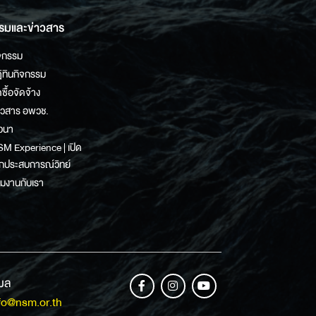
รมและข่าวสาร
จกรรม
ิทินกิจกรรม
ดซื้อจัดจ้าง
าวสาร อพวช.
วนา
M Experience | เปิด
กประสบการณ์วิทย์
วมงานกับเรา
เมล
fo@nsm.or.th