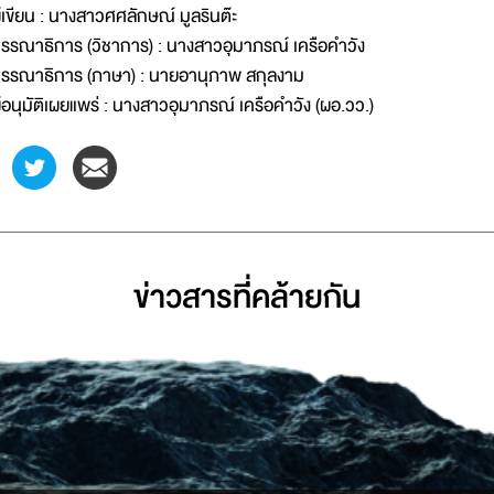
ู้เขียน : นางสาวศศลักษณ์ มูลรินต๊ะ
รรณาธิการ (วิชาการ) : นางสาวอุมาภรณ์ เครือคำวัง
รรณาธิการ (ภาษา) : นายอานุภาพ สกุลงาม
ู้อนุมัติเผยแพร่ : นางสาวอุมาภรณ์ เครือคำวัง (ผอ.วว.)
ข่าวสารที่่คล้ายกัน