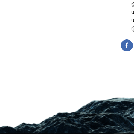
ผ
บ
บ
ผ