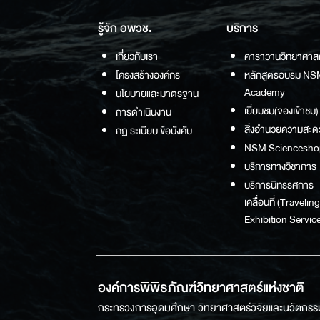
รู้จัก อพวช.
บริการ
เกี่ยวกับเรา
คาราวานวิทยาศาส
โครงสร้างองค์กร
หลักสูตรอบรม NS
Academy
นโยบายและมาตรฐาน
เยี่ยมชม(จองเข้าชม)
การดำเนินงาน
สิ่งอำนวยความสะด
กฏ ระเบียบ ข้อบังคับ
NSM Sciencesho
บริการทางวิชาการ
บริการนิทรรศการ
เคลื่อนที่ (Traveling
Exhibition Service
องค์การพิพิธภัณฑ์วิทยาศาสตร์แห่งชาติ
กระทรวงการอุดมศึกษา วิทยาศาสตร์วิจัยและนวัตกรร