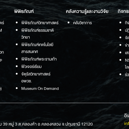
พิพิธภัณฑ์
คลังความรู้และงานวิจัย
กิจกร
ตร์
พิพิธภัณฑ์วิทยาศาสตร์
คลังวิชาการ
กิ
M
พิพิธภัณฑ์ธรรมชาติ
ปฏ
วิทยา
จั
พิพิธภัณฑ์เทคโนโลยี
ข่
สารสนเทศ
วก
เส
พิพิธภัณฑ์พระรามเก้า
p
NS
ฟิวเจอร์เรียม
โล
จัตุรัสวิทยาศาสตร์
ร่
อพวช.
)
Museum On Demand
อี
in
ม 39 หมู่ 3 ต.คลองห้า อ.คลองหลวง จ.ปทุมธานี 12120