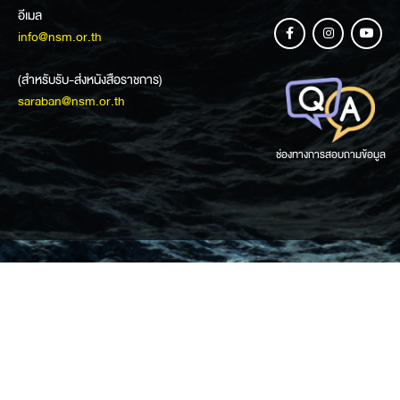
อีเมล
info@nsm.or.th
(สำหรับรับ-ส่งหนังสือราชการ)
saraban@nsm.or.th
ช่องทางการสอบถามข้อมูล