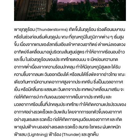
พายุฤดูร้อน (Thunderstorms) เกิดขึ้นในฤดูร้อน ช่วงเดือนเมษายน
หรือในช่วงก่อนเริ่มต้นฤดูฝน ขณะที่อุณหภูมิในภูมิภาคต่าง ๆ เริ่มสูง
ขึ้น เนื่องจากแกนของโลกเริ่มเอียงเข้าหาดวงอาทิตย์ ตำแหน่งของดวง
อาทิตย์จึงเคลื่อนมาอยู่บริเวณเส้นศูนย์สูตร ทำให้อากาศร้อนอบอ้าว
และชื้น ในช่วงฤดูร้อนของประเทศไทยตอนบน จะมีหย่อมความกด
อากาศต่ำเนื่องจากความร้อนปกคลุม ทำให้มีอุณหภูมิสูงและได้รับ
ความชื้นจากลมตะวันออกเฉียงใต้ หรือลมใต้ซึ่งพัดจากอ่าวไทย ขณะ
เดียวกันหากมีความกดอากาศสูงจากประเทศจีน ซึ่งเป็นมวลอากาศ
เย็น หรือมีคลื่นกระแสลมตะวันตกจากประเทศพม่าเคลื่อนมาเสริม จะ
ก่อให้เกิดการปะทะกันของมวลอากาศเย็นจากประเทศจีน และ
มวลอากาศร้อนชื้นที่ปกคลุมประเทศไทย ทำให้เกิดความแปรปรวนของ
อากาศอย่างรวดเร็วและฉับพลัน โดยจากการยกตัวขึ้นของอากาศ
อย่างรุนแรงและรวดเร็ว ก่อให้เกิดการหมุนเวียนของอากาศ และเกิด
พายุฝนฟ้าคะนองอย่างแรงและรวดเร็ว ลมกระโชกแรง ฝนตกหนัก
ฟ้าแลบ (Lightning) ฟ้าร้อง (Thunder) และลูกเห็บ