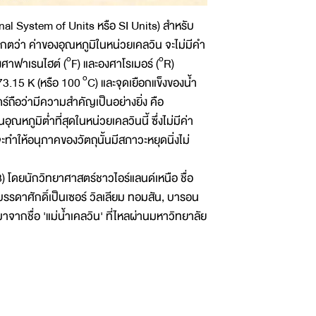
al System of Units หรือ SI Units) สำหรับ
งเกตว่า ค่าของอุณหภูมิในหน่วยเคลวิน จะไม่มีคำ
o
o
งศาฟาเรนไฮต์ (
F) และองศาโรเมอร์ (
R)
o
373.15 K (หรือ 100
C) และจุดเยือกแข็งของน้ำ
์ถือว่ามีความสำคัญเป็นอย่างยิ่ง คือ
นอุณหภูมิต่ำที่สุดในหน่วยเคลวินนี้ ซึ่งไม่มีค่า
ทำให้อนุภาคของวัตถุนั้นมีสภาวะหยุดนิ่งไม่
8) โดยนักวิทยาศาสตร์ชาวไอร์แลนด์เหนือ ชื่อ
รดาศักดิ์เป็นเซอร์ วิลเลียม ทอมสัน, บารอน
าจากชื่อ 'แม่น้ำเคลวิน' ที่ไหลผ่านมหาวิทยาลัย