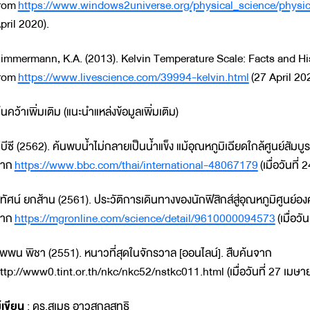
rom
https://www.windows2universe.org/physical_science/physic
pril 2020).
immermann, K.A. (2013). Kelvin Temperature Scale: Facts and Hist
rom
https://www.livescience.com/39994-kelvin.html
(27 April 20
้นคว้าเพิ่มเติม (แนะนำแหล่งข้อมูลเพิ่มเติม)
ีบีซี (2562). ค้นพบน้ำไม่กลายเป็นน้ำแข็ง แม้อุณหภูมิเฉียดใกล้ศูนย์สัมบู
จาก
https://www.bbc.com/thai/international-48067179
(เมื่อวันที
ุทัศน์ ยกส้าน (2561). ประวัติการเดินทางของนักฟิสิกส์สู่อุณหภูมิศูนย์อง
จาก
https://mgronline.com/science/detail/9610000094573
(เมื่อว
พพน พิชา (2551). หนาวที่สุดในจักรวาล [ออนไลน์]. สืบค้นจาก
ttp://www0.tint.or.th/nkc/nkc52/nstkc011.html (เมื่อวันที่ 27 เมษา
ู้เขียน
: ดร.สุเมธ อาวสกุลสุทธิ