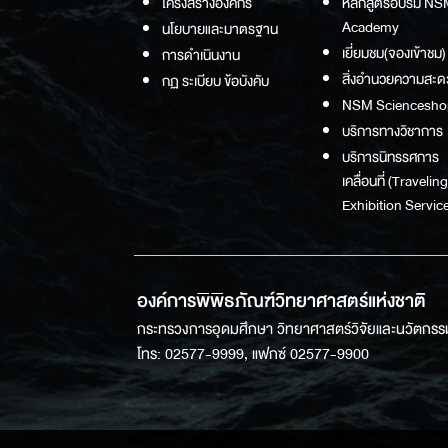
โครงสร้างองค์กร
หลักสูตรอบรม NS
Academy
นโยบายและมาตรฐาน
เยี่ยมชม(จองเข้าชม)
การดำเนินงาน
สิ่งอำนวยความสะด
กฏ ระเบียบ ข้อบังคับ
NSM Sciencesho
บริการทางวิชาการ
บริการนิทรรศการ
เคลื่อนที่ (Traveling
Exhibition Service
องค์การพิพิธภัณฑ์วิทยาศาสตร์แห่งชาติ
กระทรวงการอุดมศึกษา วิทยาศาสตร์วิจัยและนวัตกรร
โทร: 02577-9999, แฟกซ์ 02577-9900