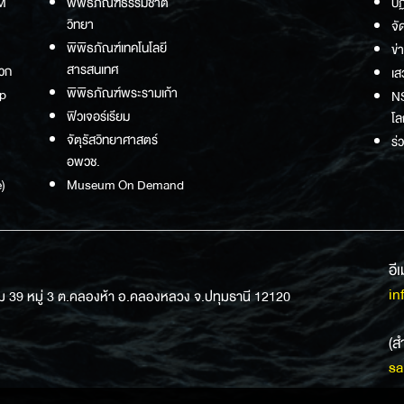
M
พิพิธภัณฑ์ธรรมชาติ
ปฏ
วิทยา
จั
พิพิธภัณฑ์เทคโนโลยี
ข่
สารสนเทศ
วก
เส
พิพิธภัณฑ์พระรามเก้า
p
NS
ฟิวเจอร์เรียม
โล
จัตุรัสวิทยาศาสตร์
ร่
อพวช.
)
Museum On Demand
อี
in
ม 39 หมู่ 3 ต.คลองห้า อ.คลองหลวง จ.ปทุมธานี 12120
(ส
sa