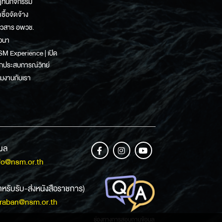
ิทินกิจกรรม
ดซื้อจัดจ้าง
าวสาร อพวช.
วนา
M Experience | เปิด
กประสบการณ์วิทย์
วมงานกับเรา
เมล
fo@nsm.or.th
ำหรับรับ-ส่งหนังสือราชการ)
raban@nsm.or.th
ช่องทางการสอบถามข้อมูล