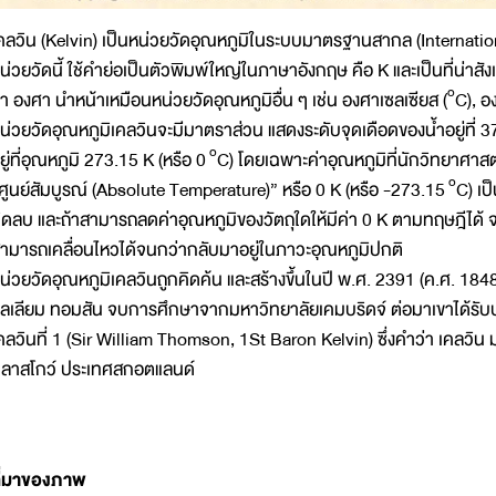
คลวิน (Kelvin) เป็นหน่วยวัดอุณหภูมิในระบบมาตรฐานสากล (Internation
น่วยวัดนี้ ใช้คำย่อเป็นตัวพิมพ์ใหญ่ในภาษาอังกฤษ คือ K และเป็นที่น่าสั
o
่า องศา นำหน้าเหมือนหน่วยวัดอุณหภูมิอื่น ๆ เช่น องศาเซลเซียส (
C), อ
น่วยวัดอุณหภูมิเคลวินจะมีมาตราส่วน แสดงระดับจุดเดือดของน้ำอยู่ที่ 
o
ยู่ที่อุณหภูมิ 273.15 K (หรือ 0
C) โดยเฉพาะค่าอุณหภูมิที่นักวิทยาศาสตร
o
ศูนย์สัมบูรณ์ (Absolute Temperature)” หรือ 0 K (หรือ -273.15
C) เป็
ิดลบ และถ้าสามารถลดค่าอุณหภูมิของวัตถุใดให้มีค่า 0 K ตามทฤษฎีได้ จะ
ามารถเคลื่อนไหวได้จนกว่ากลับมาอยู่ในภาวะอุณหภูมิปกติ
น่วยวัดอุณหภูมิเคลวินถูกคิดค้น และสร้างขึ้นในปี พ.ศ. 2391 (ค.ศ. 184
ิลเลียม ทอมสัน จบการศึกษาจากมหาวิทยาลัยเคมบริดจ์ ต่อมาเขาได้รับบร
คลวินที่ 1 (Sir William Thomson, 1St Baron Kelvin) ซึ่งคำว่า เคลวิน ม
ลาสโกว์ ประเทศสกอตแลนด์
ี่มาของภาพ