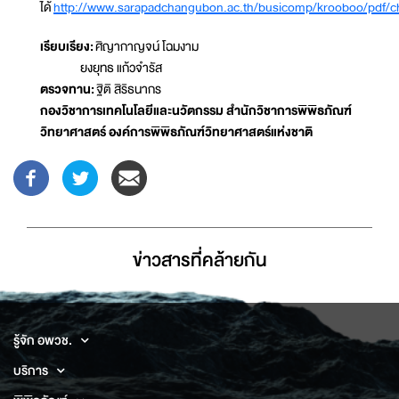
ได้
http://www.sarapadchangubon.ac.th/busicomp/krooboo/pdf/c
เรียบเรียง:
ศิญากาญจน์ โฉมงาม
ยงยุทธ แก้วจำรัส
ตรวจทาน:
ฐิติ สิริธนากร
กองวิชาการเทคโนโลยีและนวัตกรรม สำนักวิชาการพิพิธภัณฑ์
วิทยาศาสตร์ องค์การพิพิธภัณฑ์วิทยาศาสตร์แห่งชาติ
ข่าวสารที่่คล้ายกัน
รู้จัก อพวช.
บริการ