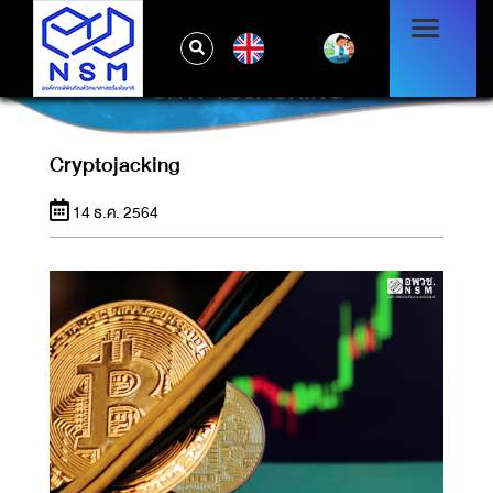
EN
CRYPTOJACKING
Cryptojacking
14 ธ.ค. 2564