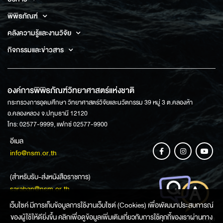
พิพิธภัณฑ์
คลังความรู้และงานวิจัย
กิจกรรมและข่าวสาร
องค์การพิพิธภัณฑ์วิทยาศาสตร์แห่งชาติ
กระทรวงการอุดมศึกษา วิทยาศาสตร์วิจัยและนวัตกรรม 39 หมู่ 3 ต.คลองห้า
อ.คลองหลวง จ.ปทุมธานี 12120
โทร: 02577-9999, แฟกซ์ 02577-9900
อีเมล
info@nsm.or.th
(สำหรับรับ-ส่งหนังสือราชการ)
saraban@nsm.or.th
เว็บไซค์ มีการเก็บข้อมูลการใช้งานเว็บไซต์ (Cookies) เพื่อพัฒนาประสบการณ์
ของผู้ใช้ให้ดียิ่งขึ้น คลิกเพื่อดูข้อมูลเพิ่มเติมเกี่ยวกับการใช้คุกกี้ของเราผ่านทาง
ช่องทางการสอบถามข้อมูล