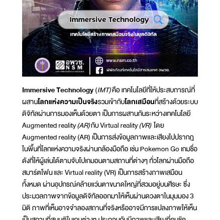
Immersive Technology
(
IMT)
คือ เทคโนโลยีที่ให้ประสบการณ์ที่
ผสาน
โลกแห่งความเป็นจริง
รวมเข้ากับ
โลกเสมือน
ที่สร้างด้วยระบบ
ดิจิทัลผ่านการมองเห็นด้วยตา เป็นการผสานกันระหว่างเทคโนโลยี
Augmented reality
(AR)
กับ Virtual reality
(VR)
โดย
Augmented reality (AR) เป็นการส่งข้อมูลภาพและเสียงไปปรากฎ
ในพื้นที่โลกแห่งความจริงผ่านกล้องมือถือ เช่น Pokemon Go เกมชื่อ
ดังที่ให้ผู้เล่นได้ตามจับโปเกมอนตามสถานที่ต่างๆ ทั่วโลกผ่านมือถือ
สมาร์ตโฟน และ Virtual reality (VR) เป็นการสร้างภาพเสมือน
ทั้งหมด ผ่านอุปกรณ์คล้ายแว่นตาขนาดใหญ่ที่สวมอยู่บนศีรษะ ซึ่ง
ประมวลภาพจากข้อมูลดิจิทัลออกมาให้เห็นผ่านดวงตาในมุมมอง 3
มิติ ภาพที่เห็นอาจจำลองสถานที่จริงหรืออาจมีการแปลงภาพให้เห็น
เป็นสถานที่สมมติในเกมต่างๆ ประกอบกับมีภาพและเสียงที่คมชัด