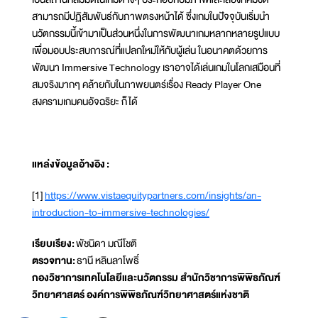
สามารถมีปฏิสัมพันธ์กับภาพตรงหน้าได้ ซึ่งเกมในปัจจุบันเริ่มนำ
นวัตกรรมนี้เข้ามาเป็นส่วนหนึ่งในการพัฒนาเกมหลากหลายรูปแบบ
เพื่อมอบประสบการณ์ที่แปลกใหม่ให้กับผู้เล่น ในอนาคตด้วยการ
พัฒนา Immersive Technology เราอาจได้เล่นเกมในโลกเสมือนที่
สมจริงมากๆ คล้ายกับในภาพยนตร์เรื่อง Ready Player One
สงครามเกมคนอัจฉริยะ ก็ได้
แหล่งข้อมูลอ้างอิง
:
[1]
https://www.vistaequitypartners.com/insights/an-
introduction-to-immersive-technologies/
เรียบเรียง:
พัชนิดา มณีโชติ
ตรวจทาน:
ธานี หลินลาโพธิ์
กองวิชาการเทคโนโลยีและนวัตกรรม สำนักวิชาการพิพิธภัณฑ์
วิทยาศาสตร์ องค์การพิพิธภัณฑ์วิทยาศาสตร์แห่งชาติ