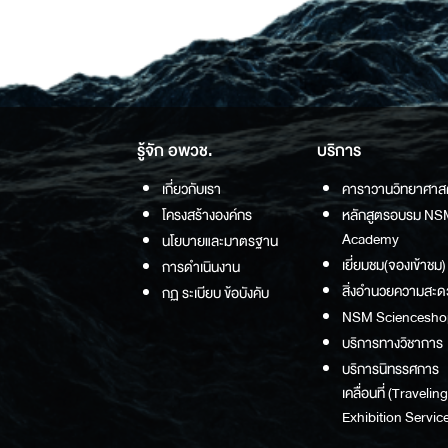
รู้จัก อพวช.
บริการ
เกี่ยวกับเรา
คาราวานวิทยาศาส
โครงสร้างองค์กร
หลักสูตรอบรม NS
Academy
นโยบายและมาตรฐาน
เยี่ยมชม(จองเข้าชม)
การดำเนินงาน
สิ่งอำนวยความสะด
กฏ ระเบียบ ข้อบังคับ
NSM Sciencesho
บริการทางวิชาการ
บริการนิทรรศการ
เคลื่อนที่ (Traveling
Exhibition Service