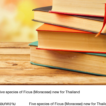
ive species of Ficus (Moraceae) new for Thailand
ื่อบทความ
Five species of Ficus (Moraceae) new for Thail