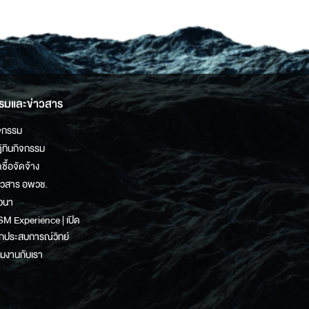
รมและข่าวสาร
จกรรม
ิทินกิจกรรม
ดซื้อจัดจ้าง
าวสาร อพวช.
วนา
M Experience | เปิด
กประสบการณ์วิทย์
วมงานกับเรา