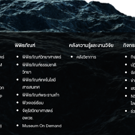
พิพิธภัณฑ์
คลังความรู้และงานวิจัย
กิจกร
ตร์
พิพิธภัณฑ์วิทยาศาสตร์
คลังวิชาการ
กิ
M
พิพิธภัณฑ์ธรรมชาติ
ปฏ
วิทยา
จั
พิพิธภัณฑ์เทคโนโลยี
ข่
สารสนเทศ
วก
เส
พิพิธภัณฑ์พระรามเก้า
p
NS
ฟิวเจอร์เรียม
โล
จัตุรัสวิทยาศาสตร์
ร่
อพวช.
)
Museum On Demand