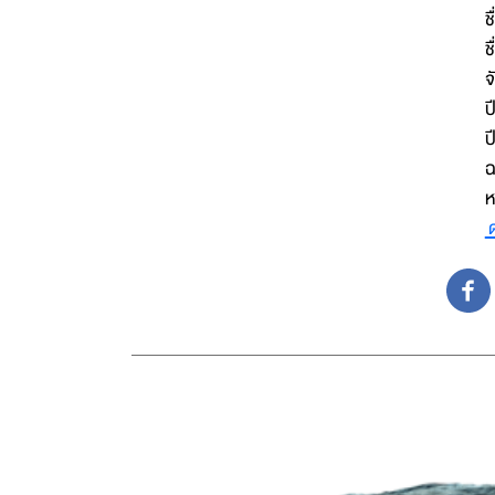
ช
ช
จ
ป
ปี
ฉ
ห
ด