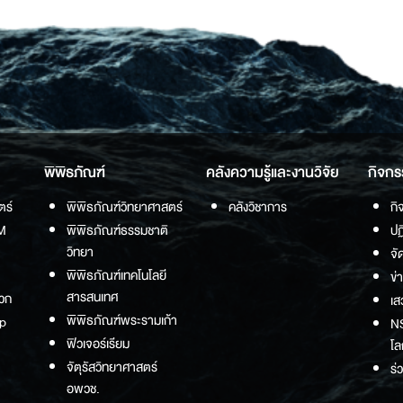
พิพิธภัณฑ์
คลังความรู้และงานวิจัย
กิจกร
ตร์
พิพิธภัณฑ์วิทยาศาสตร์
คลังวิชาการ
กิ
M
พิพิธภัณฑ์ธรรมชาติ
ปฏ
วิทยา
จั
พิพิธภัณฑ์เทคโนโลยี
ข่
สารสนเทศ
วก
เส
พิพิธภัณฑ์พระรามเก้า
p
NS
ฟิวเจอร์เรียม
โล
จัตุรัสวิทยาศาสตร์
ร่
อพวช.