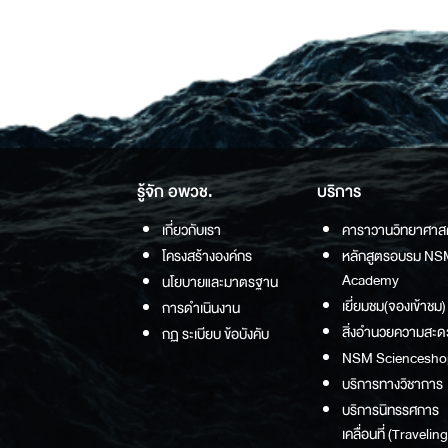
รู้จัก อพวช.
บริการ
เกี่ยวกับเรา
คาราวานวิทยาศาส
โครงสร้างองค์กร
หลักสูตรอบรม NS
Academy
นโยบายและมาตรฐาน
เยี่ยมชม(จองเข้าชม)
การดำเนินงาน
สิ่งอำนวยความสะด
กฏ ระเบียบ ข้อบังคับ
NSM Sciencesho
บริการทางวิชาการ
บริการนิทรรศการ
เคลื่อนที่ (Traveling