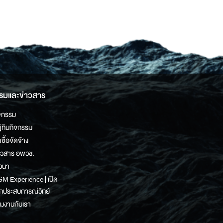
รมและข่าวสาร
จกรรม
ิทินกิจกรรม
ดซื้อจัดจ้าง
าวสาร อพวช.
วนา
M Experience | เปิด
กประสบการณ์วิทย์
วมงานกับเรา