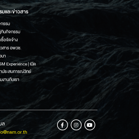
รมและข่าวสาร
จกรรม
ิทินกิจกรรม
ดซื้อจัดจ้าง
าวสาร อพวช.
วนา
M Experience | เปิด
กประสบการณ์วิทย์
วมงานกับเรา
เมล
fo@nsm.or.th