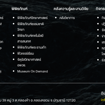
พิพิธภัณฑ์
คลังความรู้และงานวิจัย
กิจกร
ตร์
พิพิธภัณฑ์วิทยาศาสตร์
คลังวิชาการ
กิ
M
พิพิธภัณฑ์ธรรมชาติ
ปฏ
วิทยา
จั
พิพิธภัณฑ์เทคโนโลยี
ข่
สารสนเทศ
วก
เส
พิพิธภัณฑ์พระรามเก้า
p
NS
ฟิวเจอร์เรียม
โล
จัตุรัสวิทยาศาสตร์
ร่
อพวช.
)
Museum On Demand
อี
in
ม 39 หมู่ 3 ต.คลองห้า อ.คลองหลวง จ.ปทุมธานี 12120