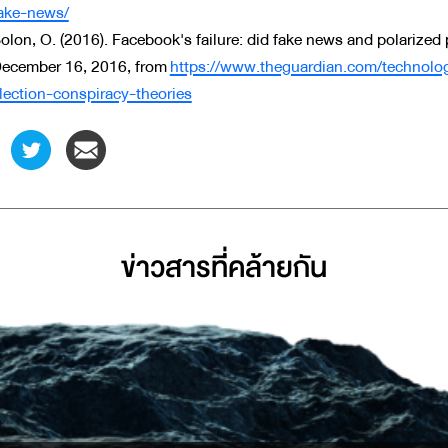
ake-news/
olon, O. (2016). Facebook's failure: did fake news and polarized 
ecember 16, 2016, from
https://www.theguardian.com/technolo
lection-conspiracy-theories
ข่าวสารที่่คล้ายกัน