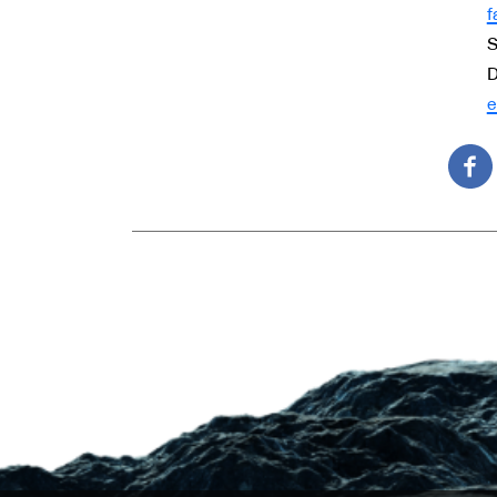
f
S
D
e