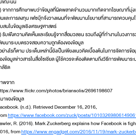
นขณะนั้น
) จากการศึกษาพบว่าข้อมูลที่ผิดพลาดจำนวนมากเกิดจากโฆษณาที่มุ่งเป้
งินและการลงทุน เฟซบุ๊กจึงวางแผนที่จะพัฒนานโยบายที่สามารถควบคุม
ับสนในข้อมูลเชิงเศรษฐศาสตร์
) รับฟังความคิดเห็นและเรียนรู้จากสื่อมวลชน รวมถึงผู้ที่ทำงานในวงก
ัฒนาระบบตรวจสอบความถูกต้องของข้อมูล
ย่างไรก็ตาม ประเด็นเหล่านี้ยังเป็นเพียงแนวคิดเบื้องต้นในการจัดการข้
องข้อมูลข่าวสารในสื่อโซเชียล ผู้ใช้ควรจะต้องติดตามถึงวิธีการพัฒนา
กล้ชิด
ภาพจาก
ttps://www.flickr.com/photos/briansolis/2696198607
ี่มาของข้อมูล
acebook. (n.d.). Retrieved December 16, 2016,
rom
https://www.facebook.com/zuck/posts/1010326980614906
awler, R. (2016). Mark Zuckerberg explains how Facebook is fig
016, from
https://www.engadget.com/2016/11/19/mark-zuckerbe