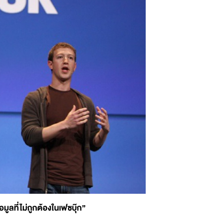
ูลที่ไม่ถูกต้องในเฟซบุ๊ก”