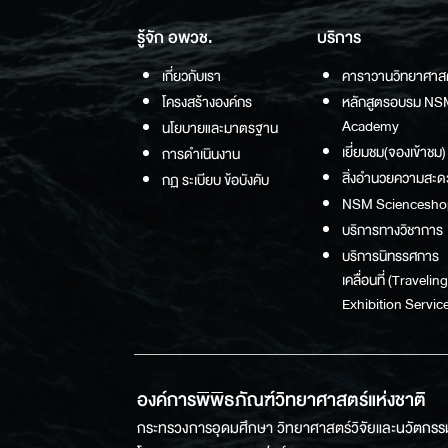
รู้จัก อพวช.
บริการ
เกี่ยวกับเรา
คาราวานวิทยาศาส
โครงสร้างองค์กร
หลักสูตรอบรม NS
Academy
นโยบายและมาตรฐาน
เยี่ยมชม(จองเข้าชม)
การดำเนินงาน
สิ่งอำนวยความสะด
กฏ ระเบียบ ข้อบังคับ
NSM Sciencesho
บริการทางวิชาการ
บริการนิทรรศการ
เคลื่อนที่ (Traveling
Exhibition Service
องค์การพิพิธภัณฑ์วิทยาศาสตร์แห่งชาติ
กระทรวงการอุดมศึกษา วิทยาศาสตร์วิจัยและนวัตกรร