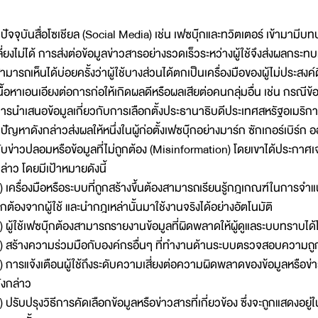
ัจจุบันสื่อโซเชียล (Social Media) เช่น เฟซบุ๊กและทวิตเตอร์ เข้ามาม
ลี่ยงไม่ได้ การส่งต่อข้อมูลข่าวสารอย่างรวดเร็วระหว่างผู้ใช้จึงส่งผลกร
ามารถเห็นได้บ่อยครั้งว่าผู้ใช้บางส่วนได้ตกเป็นเครื่องมือของผู้ไม่ประสง
นื้อหาเอนเอียงต่อการก่อให้เกิดผลดีหรือผลเสียต่อคนกลุ่มอื่น เช่น กรณี
ารนำเสนอข้อมูลเกี่ยวกับการเลือกตั้งประธานาธิบดีประเทศสหรัฐอเมริกา
ัญหาดังกล่าวส่งผลให้หนึ่งในผู้ก่อตั้งเฟซบุ๊กอย่างมาร์ก ซักเกอร์เบิ
ับข่าวปลอมหรือข้อมูลที่ไม่ถูกต้อง (Misinformation) โดยเขาได้ประกา
ล่าว โดยมีเป้าหมายดังนี้
) เครื่องมือหรือระบบที่ถูกสร้างขึ้นต้องสามารถเรียนรู้กฎเกณฑ์ในการจ
ูกต้องจากผู้ใช้ และนำกฎเหล่านั้นมาใช้งานจริงได้อย่างอัตโนมัติ
) ผู้ใช้เฟซบุ๊กต้องสามารถรายงานข้อมูลที่ผิดพลาดให้ผู้ดูแลระบบทราบได้
) สร้างความร่วมมือกับองค์กรอื่นๆ ที่ทำงานด้านระบบตรวจสอบความถูก
) การแจ้งเตือนผู้ใช้ถึงระดับความเสี่ยงต่อความผิดพลาดของข้อมูลหรือข่าวสา
ังกล่าว
) ปรับปรุงวิธีการคัดเลือกข้อมูลหรือข่าวสารที่เกี่ยวข้อง ซึ่งจะถูกแสดงอยู่