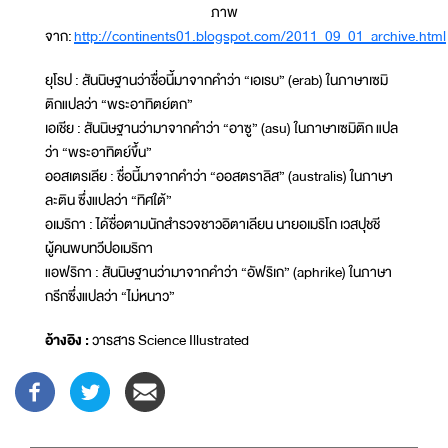
ภาพ
จาก:
http://continents01.blogspot.com/2011_09_01_archive.html
ยุโรป : สันนิษฐานว่าชื่อนี้มาจากคำว่า “เอเรบ” (erab) ในภาษาเซมิ
ติกแปลว่า “พระอาทิตย์ตก”
เอเชีย : สันนิษฐานว่ามาจากคำว่า “อาซู” (asu) ในภาษาเซมิติก แปล
ว่า “พระอาทิตย์ขึ้น”
ออสเตรเลีย : ชื่อนี้มาจากคำว่า “ออสตราลิส” (australis) ในภาษา
ละติน ซึ่งแปลว่า “ทิศใต้”
อเมริกา : ได้ชื่อตามนักสำรวจชาวอิตาเลียน นายอเมริโก เวสปุชชี
ผู้คนพบทวีปอเมริกา
แอฟริกา : สันนิษฐานว่ามาจากคำว่า “อัฟริเก” (aphrike) ในภาษา
กรีกซึ่งแปลว่า “ไม่หนาว”
อ้างอิง :
วารสาร Science Illustrated