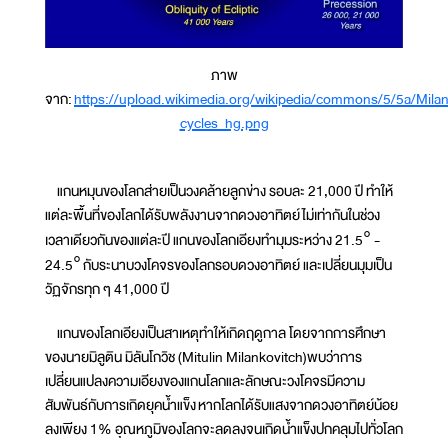
ภาพ
จาก:
https://upload.wikimedia.org/wikipedia/commons/5/5a/Milan
cycles_hg.png
แกนหมุนของโลกส่ายเป็นวงคล้ายลูกข่าง รอบละ 21,000 ปี ทำให้
แต่ละพื้นที่ของโลกได้รับพลังงานจากดวงอาทิตย์ไม่เท่ากันในช่วง
เวลาเดียวกันของแต่ละปี แกนของโลกเอียงทำมุมระหว่าง 21.5° -
24.5° กับระนาบวงโคจรของโลกรอบดวงอาทิตย์ และเปลี่ยนมุมเป็น
วัฏจักรทุก ๆ 41,000 ปี
แกนของโลกเอียงเป็นสาเหตุทำให้เกิดฤดูกาล โดยจากการศึกษา
ของนายมิลูติน มิลันโกวิช (Mitulin Milankovitch)พบว่าการ
เปลี่ยนแปลงความเอียงของแกนโลกและลักษณะวงโคจรมีความ
สัมพันธ์กับการเกิดยุคน้ำแข็ง หากโลกได้รับแสงจากดวงอาทิตย์น้อย
ลงเพียง 1% อุณหภูมิของโลกจะลดลงจนเกิดน้ำแข็งปกคลุมไปทั่วโลก