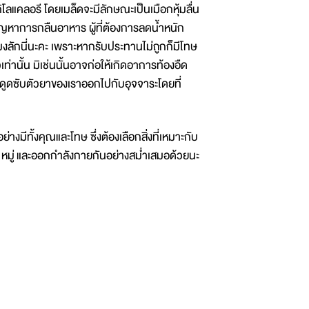
กิโลแคลอรี โดยเมล็ดจะมีลักษณะเป็นเมือกหุ้มลื่น
มีปัญหาการกลืนอาหาร ผู้ที่ต้องการลดน้ำหนัก
แมงลักนี่นะคะ เพราะหากรับประทานไม่ถูกก็มีโทษ
เท่านั้น มิเช่นนั้นอาจก่อให้เกิดอาการท้องอืด
ดูดซับตัวยาของเราออกไปกับอุจจาระโดยที่
างมีทั้งคุณและโทษ ซึ่งต้องเลือกสิ่งที่เหมาะกับ
หมู่ และออกกำลังกายกันอย่างสม่ำเสมอด้วยนะ