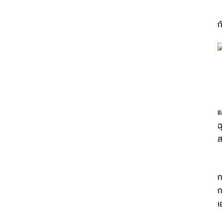
“
ก
“
แ
ฉ
ส
“
ก
ก
เ