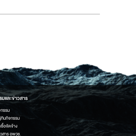
รมและข่าวสาร
จกรรม
ิทินกิจกรรม
ดซื้อจัดจ้าง
าวสาร อพวช.