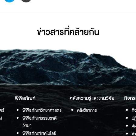
ข่าวสารที่่คล้ายกัน
พิพิธภัณฑ์
คลังความรู้และงานวิจัย
กิจกร
ตร์
พิพิธภัณฑ์วิทยาศาสตร์
คลังวิชาการ
กิ
M
พิพิธภัณฑ์ธรรมชาติ
ปฏ
วิทยา
จั
พิพิธภัณฑ์เทคโนโลยี
ข่