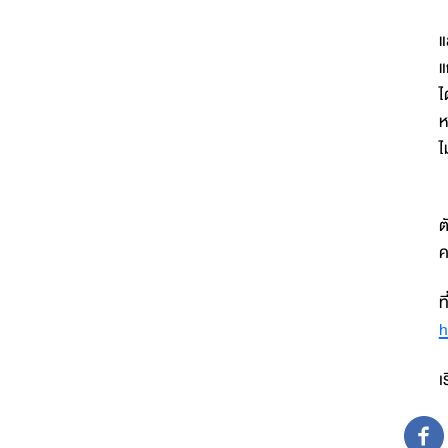
ไ
แ
แ
ไ
ห
ไ
เ
ต
ค
ท
h
เ