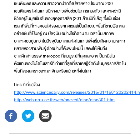
เซนติเมตร และความยาวจากปากถึงปลายหางประมาณ 200
เซนติเมตร ไดโนเสาร์มีหางยาวเพื่อช่วยในการทรงตัว และคาดว่ามี
ชีวิตอยู่ในยุคเริ่มต้นของยุคจูราสสิค (201 ล้านปีที่แล้ว) ซึ่งเป็นช่วง
เวลาที่พื้นที่ทางตอนใต้ของประเทศเวลส์เป็นลักษณะพื้นที่ชายฝั่งทะเล
อย่างเช่นที่เป็นอยู่ ณ ปัจจุบัน อย่างไรก็ตาม ณ เวลานั้น สภาพ
อากาศอบอุ่นกว่าในปัจจุบันมากและไดโนเสาร์เพิ่งเริ่มเกิดความหลาก
หลายของสายพันธุ์ ตัวอย่างที่ค้นพบใหม่นี้ แสดงให้เห็นถึง
ซากดึกดำบรรพ์ theropod ที่สมบูรณ์ที่สุดและอาจเป็นหนึ่งใน
ตัวแทนของในไดโนเสาร์ที่เก่าแก่ที่สุดที่เราเคยรู้จักกันในยุคจูราสสิค ใน
พื้นที่ของสหราชอาณาจักรหรือแม้กระทั่งในโลก
Link ที่เกี่ยวข้อง
http://www.sciencedaily.com/releases/2016/01/160120202414.
http://web.nrru.ac.th/web/ancient/dino/dino301.htm