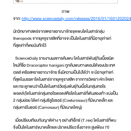
ภาพ
จาก:
http://www.sciencedaily.com/releases/2016/01/160120202
นักวิทยาศาสตร์จากสหราชอาณาจักรขุดพบไดโนเสาร์กลุ่ม
theropods จากยุคจูราสสิคที่อาจจะเป็นไดโนเสาร์ที่มีอายุเก่าแก่
ที่สุดเท่าที่เคยบันทึกไว้
ScienceDaily รายงานผลการค้นพบ ไดโนเสาร์พันธุ์กินเนื้อชนิด
ใหม่ที่ชื่อ Dracoraptor hanigani ถูกค้นพบทางตอนใต้ของประเทศ
เวลส์ เครือสหราชอาณาจักร ซึ่งมีความเป็นไปได้ว่า จะมีอายุเก่าแก่
ที่สุดในบรรดาไดโนเสาร์จากยุคจูราสสิค จากการวิเคราะห์กะโหลก
และกระดูกพบว่าเป็นไดโนเสาร์วัยรุ่นพันธุ์กินเนื้อในกลุ่มเทอโร
พอดส์ (ไดโนเสาร์กลุ่มเทอโรพอดส์คือไดโนเสาร์ที่เดินสองเท้า แบ่งเป็น
2 กลุ่มย่อย ได้แก่ กลุ่มซีลูโรซอร์ (Coelurosaur) ที่มีขนาดเล็ก และ
กลุ่มคาร์โนซอร์ (Carnosaur) ที่มีขนาดใหญ่)
เมื่อเปรียบเทียบกับญาติห่าง ๆ อย่างทีเร็กซ์ (T.rex) ไดโนเสาร์ที่พบ
จึงเป็นไดโนเสาร์ขนาดเล็กและปราดเปรียว ซึ่งอาจจะสูงเพียง 70