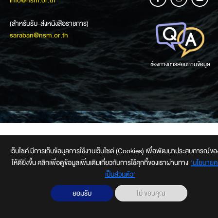
info@nsm.or.th
(สำหรับรับ-ส่งหนังสือราชการ)
saraban@nsm.or.th
ช่องทางการสอบถามข้อมูล
เว็บไซค์ มีการเก็บข้อมูลการใช้งานเว็บไซต์ (Cookies) เพื่อพัฒนาประสบการณ์ของผ
ให้ดียิ่งขึ้น คลิกเพื่อดูข้อมูลเพิ่มเติมเกี่ยวกับการใช้คุกกี้ของเราผ่านทาง
‘นโยบายค
เป็นส่วนตัว'
ยอมรับ
ไม่ ขอบคุณ