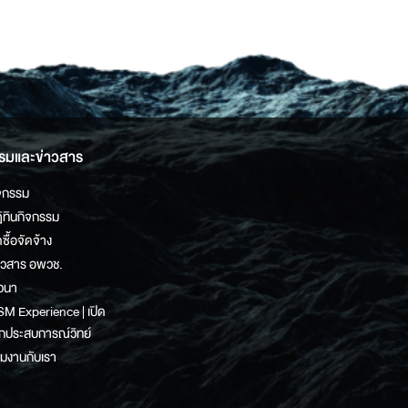
รมและข่าวสาร
จกรรม
ิทินกิจกรรม
ดซื้อจัดจ้าง
าวสาร อพวช.
วนา
M Experience | เปิด
กประสบการณ์วิทย์
วมงานกับเรา