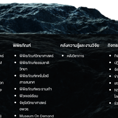
พิพิธภัณฑ์
คลังความรู้และงานวิจัย
กิจกร
ตร์
พิพิธภัณฑ์วิทยาศาสตร์
คลังวิชาการ
กิ
M
พิพิธภัณฑ์ธรรมชาติ
ปฏ
วิทยา
จั
พิพิธภัณฑ์เทคโนโลยี
ข่
สารสนเทศ
วก
เส
พิพิธภัณฑ์พระรามเก้า
p
NS
ฟิวเจอร์เรียม
โล
จัตุรัสวิทยาศาสตร์
ร่
อพวช.
)
Museum On Demand