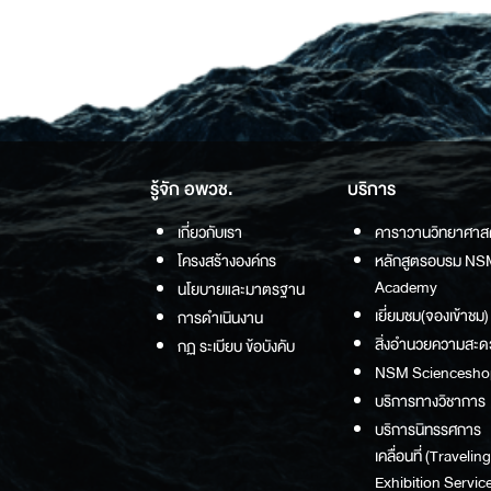
รู้จัก อพวช.
บริการ
เกี่ยวกับเรา
คาราวานวิทยาศาส
โครงสร้างองค์กร
หลักสูตรอบรม NS
Academy
นโยบายและมาตรฐาน
เยี่ยมชม(จองเข้าชม)
การดำเนินงาน
สิ่งอำนวยความสะด
กฏ ระเบียบ ข้อบังคับ
NSM Sciencesho
บริการทางวิชาการ
บริการนิทรรศการ
เคลื่อนที่ (Traveling
Exhibition Service