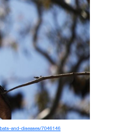
/bats-and-diseases/7046146