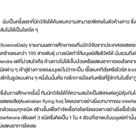
ับเป็นครั้งแรกที่นักวิจัยได้ค้นพบความสามารถพิเศษในตัวค้างคาว ซึ่ง
ลับไม่ได้เป็นโรคใด ๆ
cienceDaily รายงานผลการศึกษาของทีมนักวิจัยจากประเทศออสเตรเลีย ท
รคร้ายแรงกว่า 100 สายพันธุ์ บางชนิดทำให้มนุษย์เสียชีวิตได้ นั่นรวมถึงเ
endra แต่ที่น่าสนใจคือ ค้างคาวไม่ได้เจ็บป่วยหรือแสดงอาการของโรคจากเชื้
นิดต่าง ๆ เข้าสู่ร่างกายของมนุษย์ไม่ว่าจะเป็น เชื้อแบคทีเรียหรือไวรัส ร
ลไกในรูปแบบต่าง ๆ หนึ่งในนั้นคือ กลไกการป้องกันหรือที่รู้จักกันในชื่อ
ึ่งในการศึกษาครั้งนี้ ทีมนักวิจัยได้ให้ความสนใจเป็นพิเศษต่อภูมิคุ้มกั
อสเตรเลีย(Australian flying fox) โดยเฉพาะอย่างยิ่งบทบาทของ interferon
ูกด้วยนมทุกชนิด สร้างขึ้นเพื่อกำจัดเชื้อก่อโรคโดยเฉพาะอย่างยิ่งเชื้อไวร
nterferons เพียงแค่ 3 ชนิดซึ่งคิดเป็น 1 ใน 4 ส่วนที่เราพบในมนุษย์เท่า
ม่แสดงอาการใดเลย