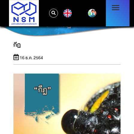
EN
กีฏ
กีฏ
16 ธ.ค. 2564