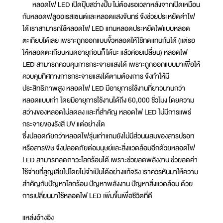
หลอดไฟ LED เปิดปุ๊บสว่างปั๊บ ไม่ต้องรอเวลาหลังจากเปิดเหมือน
กับหลอดฟลูออเรสเซนต์และหลอดแสงจันทร์ จึงช่วยประหยัดค่าไฟ
ได้ เราสามารถใช้หลอดไฟ LED แทนหลอดประหยัดไฟแบบหลอด
ตะเกียบได้เลย เพราะถูกออกแบบขั้วหลอดให้ใช้ทดแทนกันได้ (แต่รอ
ให้หลอดตะเกียบหมดอายุก่อนก็ได้นะ แล้วค่อยเปลี่ยน) หลอดไฟ
LED สามารถควบคุมการกระจายแสงได้ เพราะถูกออกแบบมาเพื่อให้
ควบคุมทิศทางการกระจายแสงได้ตามต้องการ จึงทำให้มี
ประสิทธิภาพสูง หลอดไฟ LED มีอายุการใช้งานที่ยาวนานกว่า
หลอดแบบเก่า โดยมีอายุการใช้งานได้ถึง 60,000 ชั่วโมง โดยความ
สว่างของหลอดไม่ลดลง และที่สำคัญ หลอดไฟ LED ไม่มีการแพร่
กระจายของรังสี UV แต่อย่างใด
ซึ่งปลอดภัยกว่าหลอดไฟรุ่นเก่าแถมยังไม่มีส่วนผสมของสารปรอท
หรือสารพิษ จึงปลอดภัยต่อมนุษย์และสิ่งแวดล้อมอีกด้วยหลอดไฟ
LED สามารถลดภาวะโลกร้อนได้ เพราะช่วยลดพลังงาน ช่วยลดค่า
ใช้จ่ายที่สูญเสียไปโดยไม่จำเป็นได้อย่างแท้จริง เราควรหันมาให้ความ
สำคัญกับปัญหาโลกร้อน ปัญหาพลังงาน ปัญหาสิ่งแวดล้อม ด้วย
การเปลี่ยนมาใช้หลอดไฟ LED เพิ่มขึ้นเพื่อชีวิตที่ดี
แหล่งอ้างอิง