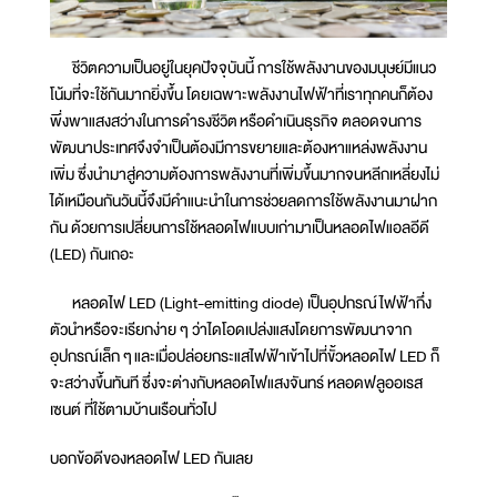
ชีวิตความเป็นอยู่ในยุคปัจจุบันนี้ การใช้พลังงานของมนุษย์มีแนว
โน้มที่จะใช้กันมากยิ่งขึ้น โดยเฉพาะพลังงานไฟฟ้าที่เราทุกคนก็ต้อง
พึ่งพาแสงสว่างในการดำรงชีวิต หรือดำเนินธุรกิจ ตลอดจนการ
พัฒนาประเทศจึงจำเป็นต้องมีการขยายและต้องหาแหล่งพลังงาน
เพิ่ม ซึ่งนำมาสู่ความต้องการพลังงานที่เพิ่มขึ้นมากจนหลีกเหลี่ยงไม่
ได้เหมือนกันวันนี้จึงมีคำแนะนำในการช่วยลดการใช้พลังงานมาฝาก
กัน ด้วยการเปลี่ยนการใช้หลอดไฟแบบเก่ามาเป็นหลอดไฟแอลอีดี
(LED) กันเถอะ
หลอดไฟ LED (Light-emitting diode) เป็นอุปกรณ์ไฟฟ้ากึ่ง
ตัวนำหรือจะเรียกง่าย ๆ ว่าไดโอดเปล่งแสงโดยการพัฒนาจาก
อุปกรณ์เล็ก ๆ และเมื่อปล่อยกระแสไฟฟ้าเข้าไปที่ขั้วหลอดไฟ LED ก็
จะสว่างขึ้นทันที ซึ่งจะต่างกับหลอดไฟแสงจันทร์ หลอดฟลูออเรส
เซนต์ ที่ใช้ตามบ้านเรือนทั่วไป
บอกข้อดีของหลอดไฟ LED กันเลย