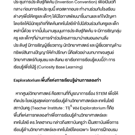
ประชุมการประดิษฐ์คิดค้น (Invention Convention) เพื่อเป็นเวที
กลาง ก่อนการจัดประชุมนี้ เควสตากอนจะทำงานร่วมกับโรงเรียน
ต่างๆเพื่อให้ครูและเด็กๆ ได้มีโอกาสพัฒนาชิ้นงานและแก้ไขปัญหา
โดยจัดให้มีนักธุรกิจที่คิดค้นเทคโนโลยีเข้าไปมีส่วนร่วมกับครูและเด็ก
เหล่านี้ด้วย จากนั้นในงานชุมนุมการประดิษฐ์คิดค้น จะมีการเชิญกลุ่ม
ครู และเด็กๆที่ผ่านการเข้าร่วมโครงการมานำเสนอผลงานสิ่ง
ประดิษฐ์ มีการเชิญผู้เชี่ยวชาญ นักวิทยาศาสตร์ และผู้เชี่ยวชาญด้าน
ทรัพย์สินทางปัญญาให้คำปรึกษา นี่คือตัวอย่างบทบาทของศูนย์
วิทยาศาสตร์กับชุมชน และสังคม เราเรียกการเรียนรู้แบบนี้ว่า การ
เรียนรู้เพื่อใฝ่รู้ (Curiosity Base Learning)
Exploratorium พื้นที่แห่งการเรียนรู้ผ่านการลองทำ
หากศูนย์วิทยาศาสตร์ คือสถานที่ที่บูรณาการเรื่อง STEM เพื่อให้
เกิดประโยชน์สูงสุดต่อการเรียนรู้ด้านวิทยาศาสตร์และเทคโนโลยี
5
สถาบันครู (Teacher Institute : TI)
ของ Exploratorium ก็คือ
พื้นที่แห่งการทดลองทำเพื่อการเรียนรู้ด้านวิทยาศาสตร์และ
เทคโนโลยี ดร.โคลฮาเกน กล่าวถึงสถาบันครูว่า เป็นสถาบันเพื่อการ
เรียนรู้ด้านวิทยาศาสตร์และเทคโนโลยีโดยเฉพาะ โดยการฝึกอบรม