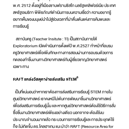
พ.ศ. 2512 ตั้งอยู่ที่เมืองซานฟรานซิสโก มลรัฐแคลิฟอร์เนีย ประเทศ
สหรัฐอเมริกา พิพิธภัณฑ์ดำเนินการบนความเชื่อว่า ความอยากรู้
อยากเห็นของมนุษย์นำไปสู่​​ช่วงเวลาที่น่าตื่นเต้นแห่งการค้นพบและ
การเรียนรู้
สถาบันครู (Teacher Insitute : TI) เป็นสถาบันภายใต้
Exploratorium เปิดดำเนินการตั้งแต่ปี พ.ศ.2527 ทำหน้าที่อบรม
ครูวิทยาศาสตร์เพื่อเพิ่มทักษะทางการสอนผ่านการอบรมด้วยการ
ทดลองทำชิ้นงานทางวิทยาศาสตร์กับผู้เชี่ยวชาญวิทยาศาสตร์
เฉพาะทาง
6
RAFT แหล่งวัสดุหาง่ายส่งเสริม STEM
เป็นที่แน่นอนว่าหากเราต้องการส่งเสริมการเรียนรู้ STEM ภายใน
ศูนย์วิทยาศาสตร์ เราคงหนีไม่พ้นการพัฒนาชิ้นงานวิทยาศาสตร์
เพื่อส่งเสริมการเรียนรู้นั้น และหากศูนย์วิทยาศาสตร์ต้องใช้วิธีการสั่ง
ซื้อชิ้นงานวิทยาศาสตร์เพียงอย่างเดียว นอกจากจะต้องใช้งบ
ประมาณจำนวนมากแล้ว กระบวนการการเรียนรู้และการประยุกต์ใช้
ก็จะไม่เกิดขึ้น ดร.โคลฮาเกน แนะนำว่า RAFT (Resource Area for