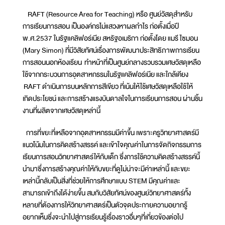
RAFT (Resource Area for Teaching) หรือ ศูนย์วัสดุสำหรับ
การเรียนการสอน เป็นองค์กรไม่แสวงหาผลกำไร ก่อตั้งเมื่อปี
พ.ศ.2537 ในรัฐแคลิฟอร์เนีย สหรัฐอเมริกา ก่อตั้งโดย แมรี ไซมอน
(Mary Simon) ที่มีวิสัยทัศน์เรื่องการพัฒนาประสิทธิภาพการเรียน
การสอนนอกห้องเรียน ทำหน้าที่เป็นศูนย์กลางรวบรวมเศษวัสดุเหลือ
ใช้จากกระบวนการอุตสาหกรรมในรัฐแคลิฟอร์เนีย และใกล้เคียง
RAFT ดำเนินการบนหลักการสีเขียว ที่เน้นให้ใช้เศษวัสดุเหลือใช้ให้
เกิดประโยชน์ และการสร้างแรงบันดาลใจในการเรียนการสอน ผ่านชิ้น
งานที่ผลิตจากเศษวัสดุเหล่านี้
การที่ขยะที่เหลือจากอุตสาหกรรมมีค่าขึ้น เพราะครูวิทยาศาสตร์มี
แนวโน้มในการคิดสร้างสรรค์ และเข้าใจคุณค่าในการจัดกิจกรรมการ
เรียนการสอนวิทยาศาสตร์ให้กับเด็ก ซึ่งการใช้ความคิดสร้างสรรค์นี้
นำมาซึ่งการสร้างคุณค่าให้กับขยะที่ดูไม่น่าจะมีค่าเหล่านี้ และขยะ
เหล่านี้กลับเป็นสิ่งที่ช่วยให้การศึกษาแบบ STEM มีคุณค่าและ
สามารถเข้าถึงได้ง่ายขึ้น สมกับวิสัยทัศน์ของศูนย์วิทยาศาสตร์ทั้ง
หลายที่ต้องการให้วิทยาศาสตร์เป็นตัวจุดประกายความอยากรู้
อยากเห็นซึ่งจะนำไปสู่การเรียนรู้เรื่องราวอื่นๆที่เกี่ยวข้องต่อไป