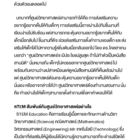
ด้วยตัวเองตลอดไป
บทบาทที่ศูนย์วิทยาศาสตร์สามารถทำได้คือ การส่งเสริมความ
อยากรู้อยากเห็นให้กับเด็กๆ การส่งเสริมนี้อาจผ่านไปกับชิ้นงานที่
เรียบง่ายไม่ซับซ้อน แต่สามารถกระตุ้นความอยากรู้อยากเห็นให้กับ
เด็กเมื่อกลับไป ชิ้นงานที่ดีจะช่วยส่งเสริมการตั้งคำถามของเด็ก และส่ง
เสริมให้เด็กได้ไปหาความรู้เพิ่มเติมเมื่อกลับออกไป โดย ดร.โคลฮาเกน
บอกว่า “ศูนย์วิทยาศาสตร์จะมีประโยชน์สูงสุด ถ้าไม่ทำตัวเป็นหนังสือ
สามมิติ” นั่นหมายถึง เด็กๆไม่ควรออกจากศูนย์วิทยาศาสตร์ไป
พร้อมกับความว่างเปล่าเหมือนแค่ดูหนังสือสามมิติที่เห็นแล้วผ่านไป
แต่ ศูนย์วิทยาศาสตร์ต้องกระตุ้นความอยากรู้อยากเห็นให้กับเด็ก
นั่นเอง หรืออาจกล่าวได้ว่า ศูนย์วิทยาศาสตร์ต้องทำงานสวนทาง นั่น
คือ ทำอย่างไรให้เด็กๆสามารถตั้งคำถามเพื่อหาคำตอบให้ได้
STEM สัมพันธ์กับศูนย์วิทยาศาสตร์อย่างไร
STEM Education คือการเรียนรู้เนื้อหาและทักษะทางด้านวิชา
วิทยาศาสตร์ (Science) คณิตศาสตร์ (Mathematics)
วิศวกรรมศาสตร์ (Engineering) และ เทคโนโลยี (Technology) ซึ่ง
เป็นวิชาที่ส่งเสริมให้ผู้เรียนได้มีความรู้ความสามารถที่จะดำรงชีวิตได้