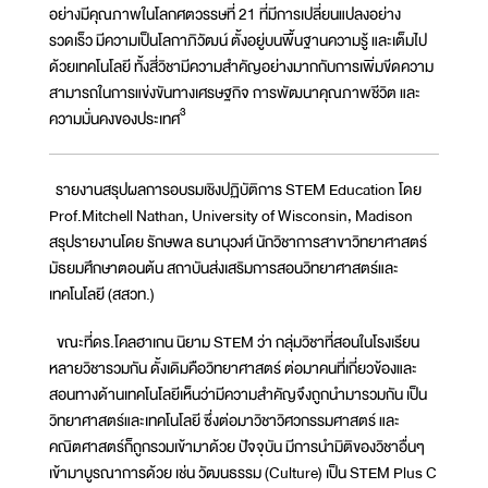
อย่างมีคุณภาพในโลกศตวรรษที่ 21 ที่มีการเปลี่ยนแปลงอย่าง
รวดเร็ว มีความเป็นโลกาภิวัฒน์ ตั้งอยู่บนพื้นฐานความรู้ และเต็มไป
ด้วยเทคโนโลยี ทั้งสี่วิชามีความสำคัญอย่างมากกับการเพิ่มขีดความ
สามารถในการแข่งขันทางเศรษฐกิจ การพัฒนาคุณภาพชีวิต และ
3
ความมั่นคงของประเทศ
รายงานสรุปผลการอบรมเชิงปฏิบัติการ STEM Education โดย
Prof.Mitchell Nathan, University of Wisconsin, Madison
สรุปรายงานโดย รักษพล ธนานุวงศ์ นักวิชาการสาขาวิทยาศาสตร์
มัธยมศึกษาตอนต้น สถาบันส่งเสริมการสอนวิทยาศาสตร์และ
เทคโนโลยี (สสวท.)
ขณะที่ดร.โคลฮาเกน นิยาม STEM ว่า กลุ่มวิชาที่สอนในโรงเรียน
หลายวิชารวมกัน ดั้งเดิมคือวิทยาศาสตร์ ต่อมาคนที่เกี่ยวข้องและ
สอนทางด้านเทคโนโลยีเห็นว่ามีความสำคัญจึงถูกนำมารวมกัน เป็น
วิทยาศาสตร์และเทคโนโลยี ซึ่งต่อมาวิชาวิศวกรรมศาสตร์ และ
คณิตศาสตร์ก็ถูกรวมเข้ามาด้วย ปัจจุบัน มีการนำมิติของวิชาอื่นๆ
เข้ามาบูรณาการด้วย เช่น วัฒนธรรม (Culture) เป็น STEM Plus C