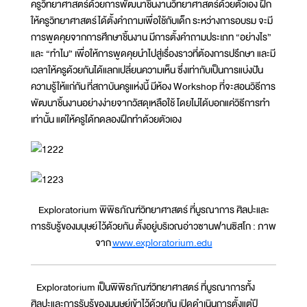
ครูวิทยาศาสตร์ด้วยการพัฒนาชิ้นงานวิทยาศาสตร์ด้วยตัวเอง ฝึก
ให้ครูวิทยาศาสตร์ได้ตั้งคำถามเพื่อใช้กับเด็ก ระหว่างการอบรม จะมี
การพูดคุยจากการศึกษาชิ้นงาน มีการตั้งคำถามประเภท “อย่างไร”
และ “ทำไม” เพื่อให้การพูดคุยนำไปสู่เรื่องราวที่ต้องการปรึกษา และมี
เวลาให้ครูด้วยกันได้แลกเปลี่ยนความเห็น ซึ่งเท่ากับเป็นการแบ่งปัน
ความรู้ให้แก่กัน ที่สถาบันครูแห่งนี้ มีห้อง Workshop ที่จะสอนวิธีการ
พัฒนาชิ้นงานอย่างง่ายจากวัสดุเหลือใช้ โดยไม่ได้บอกแค่วิธีการทำ
เท่านั้น แต่ให้ครูได้ทดลองฝึกทำด้วยตัวเอง
Exploratorium พิพิธภัณฑ์วิทยาศาสตร์ ที่บูรณาการ ศิลปะและ
การรับรู้ของมนุษย์ไว้ด้วยกัน ตั้งอยู่บริเวณอ่าวซานฟานซิสโก : ภาพ
จาก
www.exploratorium.edu
Exploratorium เป็นพิพิธภัณฑ์วิทยาศาสตร์ ที่บูรณาการทั้ง
ศิลปะและการรับรู้ของมนุษย์เข้าไว้ด้วยกัน เปิดดำเนินการตั้งแต่ปี