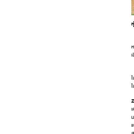
ห
บ
ห
เ
ด
ใ
ใ
Z
เ
ม
แ
ส