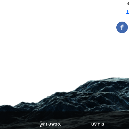
8
s
รู้จัก อพวช.
บริการ