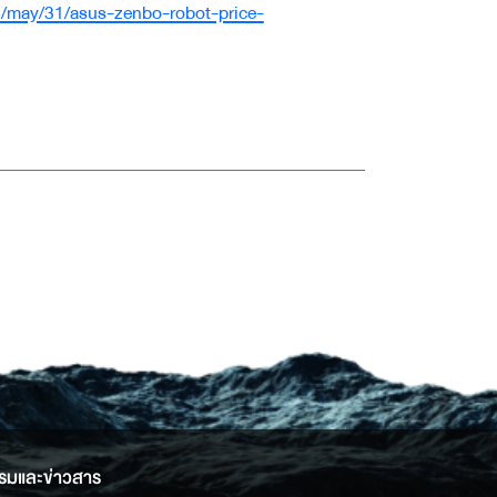
/may/31/asus-zenbo-robot-price-
รมและข่าวสาร