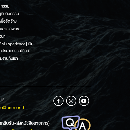
จกรรม
ิทินกิจกรรม
ดซื้อจัดจ้าง
าวสาร อพวช.
วนา
M Experience | เปิด
กประสบการณ์วิทย์
วมงานกับเรา
เมล
fo@nsm.or.th
ำหรับรับ-ส่งหนังสือราชการ)