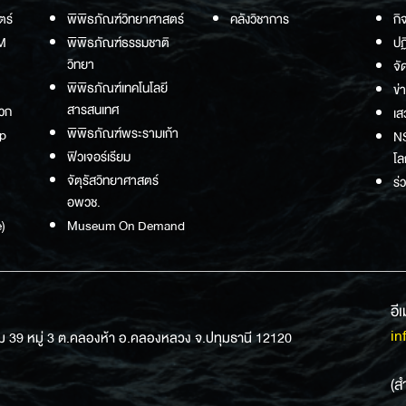
ตร์
พิพิธภัณฑ์วิทยาศาสตร์
คลังวิชาการ
กิ
M
พิพิธภัณฑ์ธรรมชาติ
ปฏ
วิทยา
จั
พิพิธภัณฑ์เทคโนโลยี
ข่
สารสนเทศ
วก
เส
พิพิธภัณฑ์พระรามเก้า
p
NS
ฟิวเจอร์เรียม
โล
จัตุรัสวิทยาศาสตร์
ร่
อพวช.
)
Museum On Demand
อี
in
ม 39 หมู่ 3 ต.คลองห้า อ.คลองหลวง จ.ปทุมธานี 12120
(ส