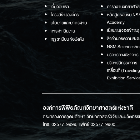
เกี่ยวกับเรา
คาราวานวิทยาศาส
โครงสร้างองค์กร
หลักสูตรอบรม NS
Academy
นโยบายและมาตรฐาน
เยี่ยมชม(จองเข้าชม)
การดำเนินงาน
สิ่งอำนวยความสะด
กฏ ระเบียบ ข้อบังคับ
NSM Sciencesho
บริการทางวิชาการ
บริการนิทรรศการ
เคลื่อนที่ (Traveling
Exhibition Service
องค์การพิพิธภัณฑ์วิทยาศาสตร์แห่งชาติ
กระทรวงการอุดมศึกษา วิทยาศาสตร์วิจัยและนวัตกรร
โทร: 02577-9999, แฟกซ์ 02577-9900