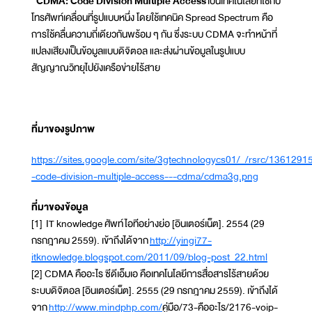
CDMA: Code Division Multiple Access
เป็นเทคโนโลยีที่ใช้กับ
โทรศัพท์เคลื่อนที่รูปแบบหนึ่ง โดยใช้เทคนิค Spread Spectrum คือ
การใช้คลื่นความถี่เดียวกันพร้อม ๆ กัน ซึ่งระบบ CDMA จะทำหน้าที่
แปลงเสียงเป็นข้อมูลแบบดิจิตอล และส่งผ่านข้อมูลในรูปแบบ
สัญญาณวิทยุไปยังเครือข่ายไร้สาย
ที่มาของรูปภาพ
https://sites.google.com/site/3gtechnologycs01/_/rsrc/136129
-code-division-multiple-access---cdma/cdma3g.png
ที่มาของข้อมูล
[1] IT knowledge ศัพท์ไอทีอย่างย่อ [อินเตอร์เน็ต]. 2554 (29
กรกฎาคม 2559). เข้าถึงได้จาก
http://yingi77-
itknowledge.blogspot.com/2011/09/blog-post_22.html
[2] CDMA คืออะไร ซีดีเอ็มเอ คือเทคโนโลยีการสื่อสารไร้สายด้วย
ระบบดิจิตอล [อินเตอร์เน็ต]. 2555 (29 กรกฎาคม 2559). เข้าถึงได้
จาก
http://www.mindphp.com/
คู่มือ/73-คืออะไร/2176-voip-