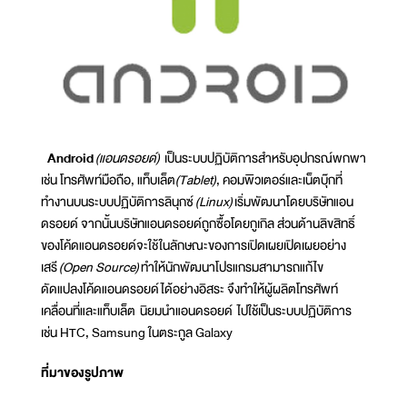
Android
(แอนดรอยด์)
เป็นระบบปฏิบัติการสำหรับอุปกรณ์พกพา
เช่น โทรศัพท์มือถือ, แท็บเล็ต
(Tablet)
, คอมพิวเตอร์และเน็ตบุ๊กที่
ทำงานบนระบบปฏิบัติการลินุกซ์
(Linux)
เริ่มพัฒนาโดยบริษัทแอน
ดรอยด์ จากนั้นบริษัทแอนดรอยด์ถูกซื้อโดยกูเกิล ส่วนด้านลิขสิทธิ์
ของโค้ดแอนดรอยด์จะใช้ในลักษณะของการเปิดเผยเปิดเผยอย่าง
เสรี
(Open Source)
ทำให้นักพัฒนาโปรแกรมสามารถแก้ไข
ดัดแปลงโค้ดแอนดรอยด์ได้อย่างอิสระ จึงทำให้ผู้ผลิตโทรศัพท์
เคลื่อนที่และแท็บเล็ต นิยมนําแอนดรอยด์ ไปใช้เป็นระบบปฏิบัติการ
เช่น HTC, Samsung ในตระกูล Galaxy
ที่มาของรูปภาพ