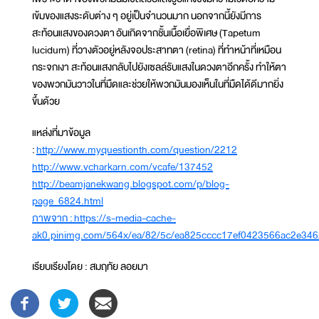
เข้มของแสงระดับต่าง ๆ อยู่เป็นจำนวนมาก นอกจากนี้ยังมีการ
สะท้อนแสงของดวงตา อันเกิดจากชั้นเนื้อเยื่อพิเศษ (Tapetum
lucidum) ที่วางตัวอยู่หลังจอประสาทตา (retina) ที่ทำหน้าที่เหมือน
กระจกเงา สะท้อนแสงกลับไปยังเซลล์รับแสงในดวงตาอีกครั้ง ทำให้ตา
ของพวกมันวาวในที่มืดและช่วยให้พวกมันมองเห็นในที่มืดได้ดีมากยิ่ง
ขึ้นด้วย
แหล่งที่มาข้อมูล
:
http://www.myquestionth.com/question/2212
http://www.vcharkarn.com/vcafe/137452
http://beamjanekwang.blogspot.com/p/blog-
page_6824.html
ภาพจาก :
https://s-media-cache-
ak0.pinimg.com/564x/ea/82/5c/ea825cccc17ef0423566ac2e346
เรียบเรียงโดย : สมฤทัย ลอยมา