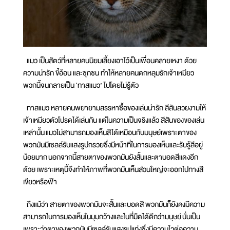
แมว เป็นสัตว์ที่หลายคนนิยมเลี้ยงเอาไว้เป็นเพื่อนคลายเหงา ด้วย
ความน่ารัก ขี้อ้อน และซุกซน ทำให้หลายคนตกหลุมรักเจ้าเหมียว
พวกนี้จนกลายเป็น ‘ทาสแมว’ ไปโดยไม่รู้ตัว
ทาสแมว หลายคนพยายามสรรหาซื้อของเล่นน่ารัก สีสันสวยงามให้
เจ้าเหมียวตัวโปรดได้เล่นกัน แต่ในความเป็นจริงแล้ว สีสันของของเล่น
เหล่านั้น แมวไม่สามารถมองเห็นสีได้เหมือนกับมนุษย์เพราะตาของ
พวกมันมีเซลล์รับแสงรูปกรวยซึ่งมีหน้าที่ในการมองเห็นและรับรู้สีอยู่
น้อยมาก นอกจากนี้สายตาของพวกมันยังสั้นและตาบอดสีแดงอีก
ด้วย เพราะเหตุนี้จึงทำให้ภาพที่พวกมันเห็นส่วนใหญ่จะออกไปทางสี
เขียวหรือฟ้า
ถึงแม้ว่า สายตาของพวกมันจะสั้นและบอดสี พวกมันก็ยังคงมีความ
สามารถในการมองเห็นในมุมกว้างและในที่มืดได้ดีกว่ามนุษย์ นั่นเป็น
เพราะว่าตาของพวกมันมีเซลล์รับแสงรูปแท่งซึ่งมีความไวต่อความ